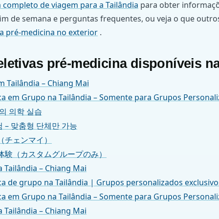
a completo de viagem para a Tailândia
para obter informaçõ
 fim de semana e perguntas frequentes, ou veja o que outr
iva pré-medicina no exterior
.
eletivas pré-medicina disponíveis na
m Tailândia – Chiang Mai
ca em Grupo na Tailândia – Somente para Grupos Personal
의 의학 실습
 – 맞춤형 단체만 가능
（チェンマイ）
体験（カスタムグループのみ）
 Tailândia – Chiang Mai
a de grupo na Tailândia | Grupos personalizados exclusivo
ca em Grupo na Tailândia – Somente para Grupos Personal
 Tailândia – Chiang Mai