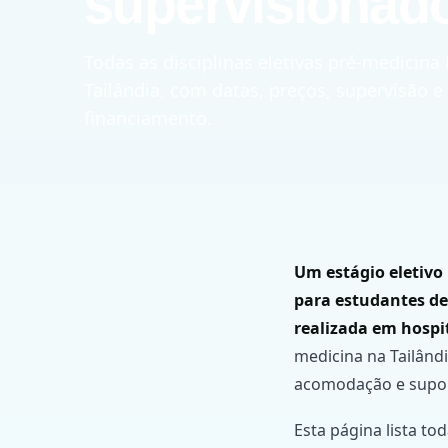
supervisionad
Todas as disciplinas eletivas pré-medicina
Tailândia, com datas, preços, supervisão e
financiamento.
Um estágio eletivo
para estudantes de
realizada em hospit
medicina na Tailândi
acomodação e suport
Esta página lista to