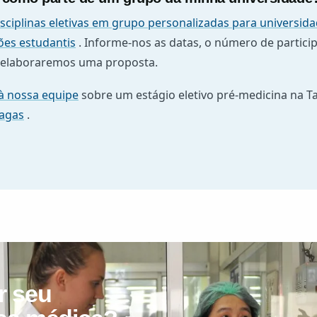
isciplinas eletivas em grupo personalizadas para universid
ões estudantis
. Informe-nos as datas, o número de particip
 elaboraremos uma proposta.
à nossa equipe
sobre um estágio eletivo pré-medicina na Ta
vagas
.
r seu