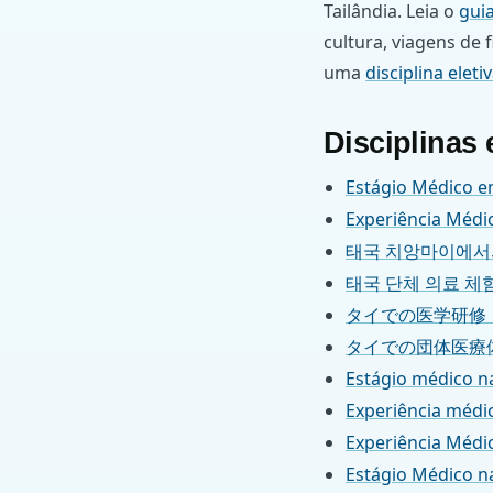
Tailândia. Leia o
gui
cultura, viagens de
uma
disciplina elet
Disciplinas 
Estágio Médico e
Experiência Médi
태국 치앙마이에서
태국 단체 의료 체험
タイでの医学研修
タイでの団体医療
Estágio médico na
Experiência médic
Experiência Médi
Estágio Médico na