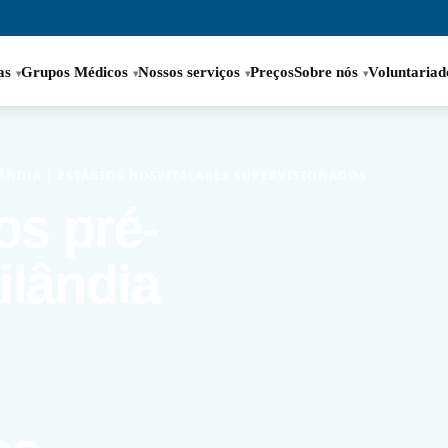
as
Grupos Médicos
Nossos serviços
Preços
Sobre nós
Voluntariad
LÂNDIA | ESTÁGIOS HOSPITALARES SUPERVISIONADOS
os pré-
ilândia