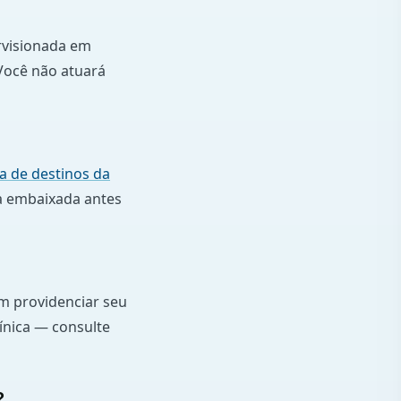
rvisionada em
Você não atuará
a de destinos da
da embaixada antes
m providenciar seu
línica — consulte
?