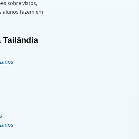
es sobre vistos,
os alunos fazem em
 Tailândia
izados
s
izados