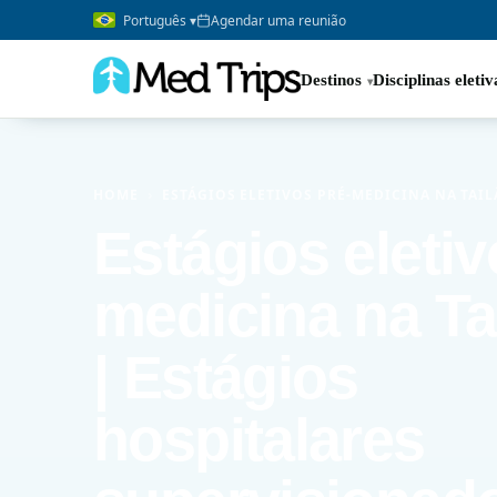
Português ▾
Agendar uma reunião
Destinos
Disciplinas eletiv
HOME
›
ESTÁGIOS ELETIVOS PRÉ-MEDICINA NA TAI
Estágios eletiv
medicina na Ta
| Estágios
hospitalares