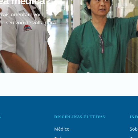
rea médica?
cais orientam você
do seu voo de volta para
S
DISCIPLINAS ELETIVAS
IN
Médico
Sob