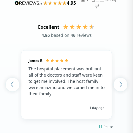
4.95
뷰
Excellent
4.95
based on
46
reviews
James B
Isla
The hospital placement was brilliant
The
all of the doctors and staff were keen
fami
to get me involved. The host family
env
were amazing and welcomed me in to
hos
their family.
env
hap
me 
1 day ago
Pause