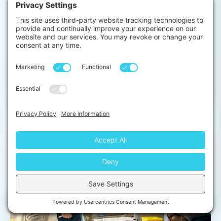
스리랑카 의학 예비 참관 프로그램
⏱ 1-12 Weeks
의예과
18 years+
의학 예비 참관 프로그램은 현재 공인된 대학교에서 의학 또
는 간호학 학위 과정에 등록되어 있지 않지만 의료 분야에
대한…
from
View →
$1,120
Chat with us