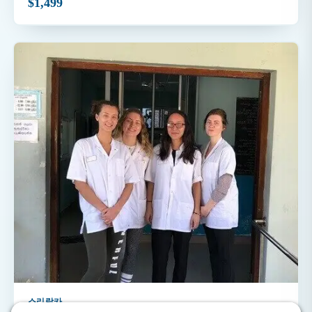
$1,499
스리랑카