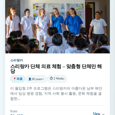
스리랑카
스리랑카 단체 의료 체험 – 맞춤형 단체만 해
당
⏱ 2 Weeks
의료
18 years+
이 몰입형 2주 프로그램은 스리랑카의 아름다운 남부 해안
에서 임상 병원 경험, 지역 사회 봉사 활동, 문화 체험을 결
합한…
from
View →