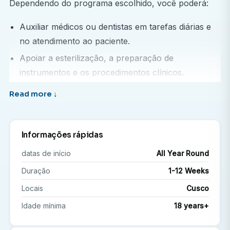
Dependendo do programa escolhido, você poderá:
Auxiliar médicos ou dentistas em tarefas diárias e
no atendimento ao paciente.
Apoiar a esterilização, a preparação de
instrumentos e os procedimentos clínicos.
Acompanhar profissionais de clínica geral ou
departamentos especializados.
Organizar e liderar campanhas de conscientização
sobre saúde em escolas e comunidades.
Informações rápidas
Participe de programas de extensão comunitária
datas de início
All Year Round
com o objetivo de melhorar o acesso aos serviços
Duração
1-12 Weeks
de saúde.
Locais
Cusco
Por que escolher um programa no Peru?
Idade mínima
18 years+
Esses programas são mais do que simples