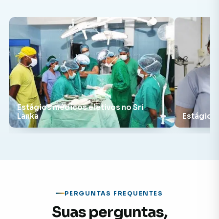
Estágios médicos eletivos no Sri
Lanka
Estágios 
PERGUNTAS FREQUENTES
Suas perguntas,