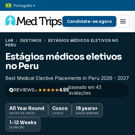
Português ▾
Candidate-se agora
LAR
›
DESTINOS
›
ESTÁGIOS MÉDICOS ELETIVOS NO
PERU
Estágios médicos eletivos
no Peru
Best Medical Elective Placements in Peru 2026 - 2027
baseado em 43
4.95
avaliações
All Year Round
Cusco
18 years+
DATAS DE INÍCIO
LOCAIS
IDADE MÍNIMA
1-12 Weeks
DURAÇÃO