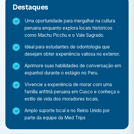
Destaques
Apoiar a esterilização, a preparação de
instrumentos e os procedimentos clínicos.
Uma oportunidade para mergulhar na cultura
Acompanhar profissionais de clínica geral ou
peruana enquanto explora locais históricos
como Machu Picchu e o Vale Sagrado.
departamentos especializados.
Organizar e liderar campanhas de conscientização
Ideal para estudantes de odontologia que
desejam obter experiência valiosa no exterior.
sobre saúde em escolas e comunidades.
Participe de programas de extensão comunitária
Aprimore suas habilidades de conversação em
com o objetivo de melhorar o acesso aos serviços
espanhol durante o estágio no Peru.
de saúde.
Vivencie a experiência de morar com uma
família anfitriã peruana em Cusco e conheça o
Por que escolher um programa no Peru?
estilo de vida dos moradores locais.
Esses programas são mais do que simples
Amplo suporte local e no Reino Unido por
experiências clínicas — são jornadas culturais. Você
parte da equipe da Med Trips
irá: