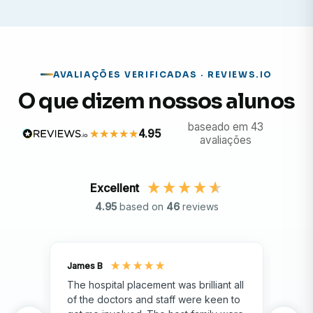
Trabalhe na bela e histórica cidade de Cusco.
Adquira experiência prática valiosa para fortalecer
sua carreira na área da saúde.
AVALIAÇÕES VERIFICADAS · REVIEWS.IO
Explore o patrimônio mundialmente famoso do
O que dizem nossos alunos
Peru, incluindo Machu Picchu.
Mergulhe nas tradições, cultura e vida cotidiana do
baseado em 43
4.95
Peru.
avaliações
Excellent
4.95
based on
46
reviews
James B
Isla
The hospital placement was brilliant all
The
of the doctors and staff were keen to
fami