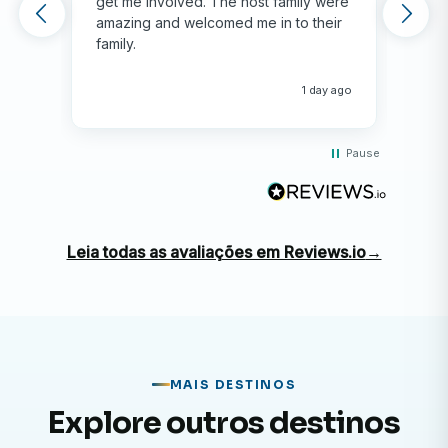
get me involved. The host family were
env
amazing and welcomed me in to their
hos
family.
env
hap
me 
1 day ago
Pause
Leia todas as avaliações em Reviews.io
→
MAIS DESTINOS
Explore outros destinos