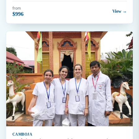
from
View →
$996
CAMBOJA