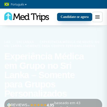
Português ▾
Candidate-se agora
LAR
›
SRI LANKA
›
EXPERIÊNCIA MÉDICA EM GRUPO NO
SRI LANKA – SOMENTE PARA GRUPOS PERSONALIZADOS
Experiência Médica
em Grupo no Sri
Lanka – Somente
para Grupos
Personalizados
baseado em 43
4.95