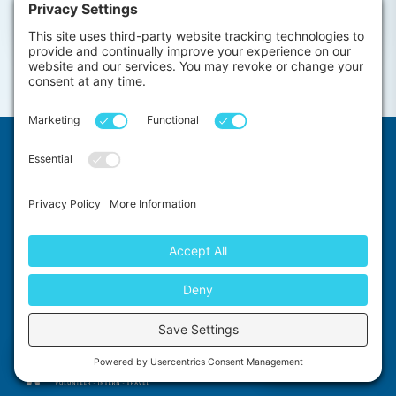
from
View →
$732
MANTENHA-SE CONECTADO
Explore nossa divisão de Voluntariado no Exterior
Chat with us