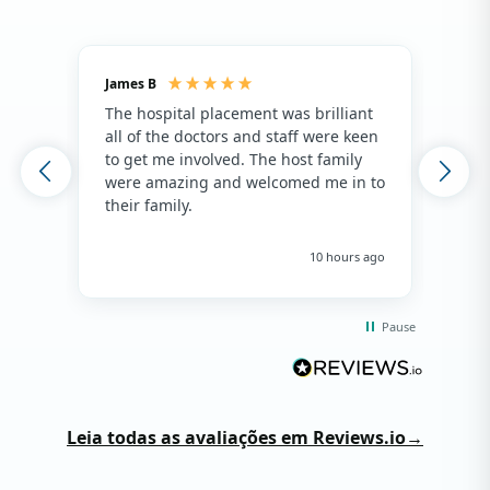
James B
Isla
The hospital placement was brilliant
The
all of the doctors and staff were keen
fami
to get me involved. The host family
env
were amazing and welcomed me in to
hos
their family.
env
hap
me 
10 hours ago
Pause
Leia todas as avaliações em Reviews.io
→