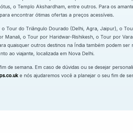
tus, o Templo Akshardham, entre outros. Para os amante
h para encontrar ótimas ofertas a preços acessíveis.
ia atendem um grande volume de pacientes
 Tour do Triângulo Dourado (Delhi, Agra, Jaipur), o Tour
iosas sobre eficiência, adaptabilidade e abordagens
r Manali, o Tour por Haridwar-Rishikesh, o Tour por Vara
ara quaisquer outros destinos na Índia também podem ser 
em desenvolvimento
nto ao viajante, localizada em Nova Delhi.
cionados a recursos são enfrentados, como
icas são tratados e como os sistemas de saúde
 fim de semana. Em caso de dúvidas ou se desejar personal
ps.co.uk
e nós ajudaremos você a planejar o seu fim de s
acional na Índia agrega uma valiosa experiência
bilidade e aprendizado intercultural.
da Índia — dos monumentos históricos de Delhi
 palácios e fortes de Jaipur, e até mesmo viagens