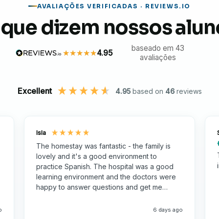
 em cultura, gastronomia e patrimônio, a Índia
AVALIAÇÕES VERIFICADAS · REVIEWS.IO
 que dizem nossos alun
nvolver resiliência, sensibilidade cultural e
baseado em 43
4.95
avaliações
cas tanto profissional quanto pessoalmente.
Excellent
4.95
based on
46
reviews
Isla
The homestay was fantastic - the family is
lovely and it's a good environment to
practice Spanish. The hospital was a good
learning environment and the doctors were
happy to answer questions and get me
involved
o
6 days ago