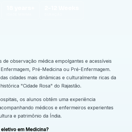
18 years+
2-12 Weeks
IDADE MÍNIMA
DURAÇÃO
as de observação médica empolgantes e acessíveis
na, Enfermagem, Pré-Medicina ou Pré-Enfermagem.
das cidades mais dinâmicas e culturalmente ricas da
a histórica "Cidade Rosa" do Rajastão.
hospitais, os alunos obtêm uma experiência
, acompanhando médicos e enfermeiros experientes
tura e patrimônio da Índia.
o eletivo em Medicina?