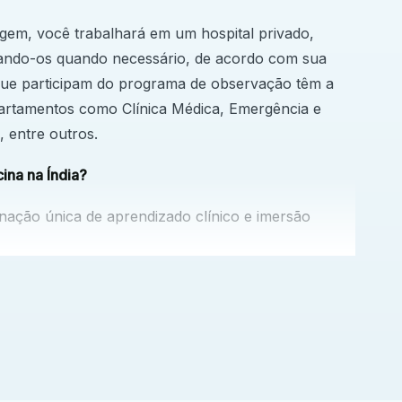
em, você trabalhará em um hospital privado,
ando-os quando necessário, de acordo com sua
que participam do programa de observação têm a
rtamentos como Clínica Médica, Emergência e
 entre outros.
ina na Índia?
ação única de aprendizado clínico e imersão
que atende uma das maiores e mais diversas
ia atendem um grande volume de pacientes