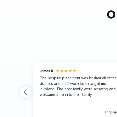
de fim de semana ao Taj Mahal em Agra. Rica
oferece uma experiência inesquecível.
O
Crescimento pessoal e intercâmbio cultural
Viver e trabalhar na Índia ajudará você a dese
habilidades de comunicação que serão benéfi
James B
The hospital placement was brilliant all of the
doctors and staff were keen to get me
involved. The host family were amazing and
welcomed me in to their family.
1 day ag