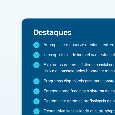
diariamente, proporcionando informações val
inovadoras no atendimento.
Entendendo o sistema de saúde em um país 
Veja em primeira mão como os desafios rela
Destaques
pacientes de diferentes origens socioeconôm
público e privado coexistem.
Acompanhe e observe médicos, enfermeir
Impulsione seu perfil profissional
Uma oportunidade incrível para estudan
Um estágio ou programa de observação intern
global ao seu currículo, demonstrando adapta
Explore os pontos turísticos mundialmen
Jaipur ou passeie pelos bazares e monu
Explore a Índia além do hospital
Em seu tempo livre, descubra as maravilhas 
Programas disponíveis para participant
(como o Forte Vermelho e o Qutub Minar) aos
Entenda como funciona o sistema de saú
de fim de semana ao Taj Mahal em Agra. Rica
oferece uma experiência inesquecível.
Testemunhe como os profissionais de 
Crescimento pessoal e intercâmbio cultural
Desenvolva sensibilidade cultural, ada