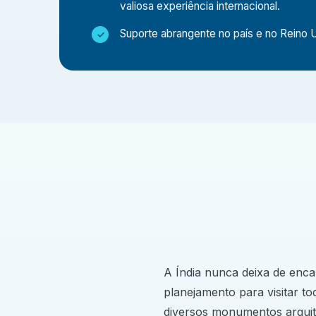
Viver e trabalhar na Índia ajudará você a dese
valiosa experiência internacional.
habilidades de comunicação que serão benéfi
Suporte abrangente no país e no Reino 
Que tipo de trabalho poderei realizar no estági
No âmbito do Programa de Medicina e Enfermag
acompanhando médicos e enfermeiros, e auxili
experiência e formação acadêmica. Os alunos 
oportunidade de acompanhar/observar em depa
Trauma, Enfermagem, Obstetrícia e Ginecologia,
Por que devo fazer um estágio eletivo em Medic
Um estágio médico na Índia oferece uma combin
cultural. Veja por que é uma excelente escolha:
A Índia nunca deixa de enca
Obtenha visibilidade médica internacional
planejamento para visitar tod
Observe as práticas de um sistema de saúde 
diversos monumentos arquit