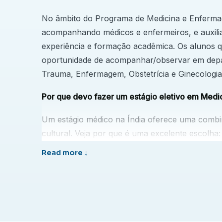
No âmbito do Programa de Medicina e Enfermag
acompanhando médicos e enfermeiros, e auxili
experiência e formação acadêmica. Os alunos 
oportunidade de acompanhar/observar em depa
Trauma, Enfermagem, Obstetrícia e Ginecologia,
Por que devo fazer um estágio eletivo em Medic
Um estágio médico na Índia oferece uma combin
cultural. Veja por que é uma excelente escolha:
Obtenha visibilidade médica internacional
Observe as práticas de um sistema de saúde 
populações do mundo.
Aprenda com profissionais experientes
Médicos, enfermeiros e especialistas na Índ