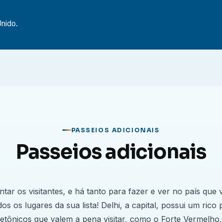
nvolver resiliência, sensibilidade cultural e
cas tanto profissional quanto pessoalmente.
Unido.
o eletivo em Medicina?
em, você trabalhará em um hospital privado,
ando-os quando necessário, de acordo com sua
que participam do programa de observação têm a
rtamentos como Clínica Médica, Emergência e
 entre outros.
PASSEIOS ADICIONAIS
ina na Índia?
Passeios adicionais
ação única de aprendizado clínico e imersão
ntar os visitantes, e há tanto para fazer e ver no país qu
os os lugares da sua lista! Delhi, a capital, possui um rico 
que atende uma das maiores e mais diversas
etônicos que valem a pena visitar, como o Forte Vermelho