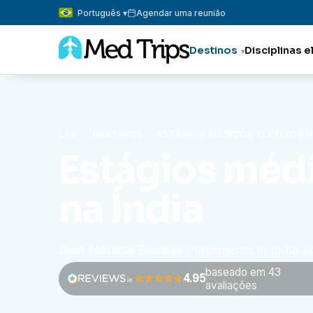
Português ▾
Agendar uma reunião
Destinos
Disciplinas e
LAR
›
DESTINOS
›
ESTÁGIOS MÉDICOS ELETIVOS N
Estágios médi
na Índia
Best Medical Elective Placements in India 
baseado em 43
4.95
avaliações