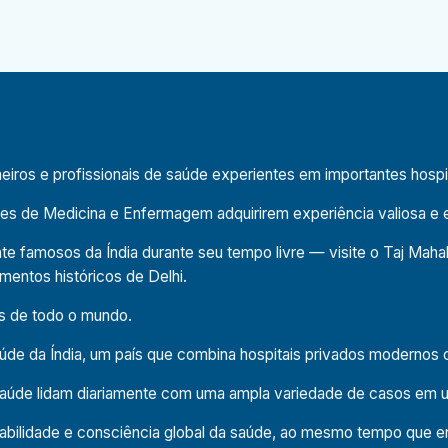
iosas sobre eficiência, adaptabilidade e abordagens
em desenvolvimento
cionados a recursos são enfrentados, como
icas são tratados e como os sistemas de saúde
os e profissionais de saúde experientes em importantes hospita
tes de Medicina e Enfermagem adquirirem experiência valiosa e 
acional na Índia agrega uma valiosa experiência
bilidade e aprendizado intercultural.
te famosos da Índia durante seu tempo livre — visite o Taj Mahal
mentos históricos de Delhi.
da Índia — dos monumentos históricos de Delhi
es de todo o mundo.
 palácios e fortes de Jaipur, e até mesmo viagens
de da Índia, um país que combina hospitais privados modernos c
 em cultura, gastronomia e patrimônio, a Índia
saúde lidam diariamente com uma ampla variedade de casos em 
ptabilidade e consciência global da saúde, ao mesmo tempo que 