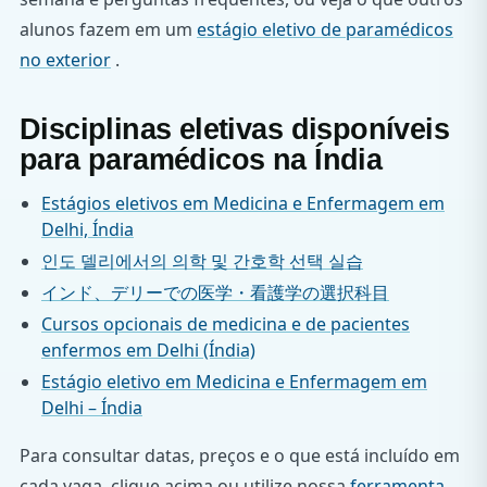
alunos fazem em um
estágio eletivo de paramédicos
no exterior
.
Disciplinas eletivas disponíveis
para paramédicos na Índia
Estágios eletivos em Medicina e Enfermagem em
Delhi, Índia
인도 델리에서의 의학 및 간호학 선택 실습
インド、デリーでの医学・看護学の選択科目
Cursos opcionais de medicina e de pacientes
enfermos em Delhi (Índia)
Estágio eletivo em Medicina e Enfermagem em
Delhi – Índia
Para consultar datas, preços e o que está incluído em
cada vaga, clique acima ou utilize nossa
ferramenta