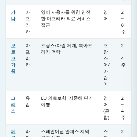
가
아
영어 사용자를 위한 안전
영
2
나
프
한 아프리카 의료 서비스
어
~
리
접근
8
카
주
모
아
프랑스/아랍 체계, 북아프
프
2
로
프
리카 맥락
랑
~
코
리
스
4
가
카
어/
주
죽
아
랍
어
그
유
EU 의료보험, 지중해 단기
영
2
리
럽
여행
어
~
스
(혼
4
합)
주
페
라
스페인어권 안데스 지역
스
2