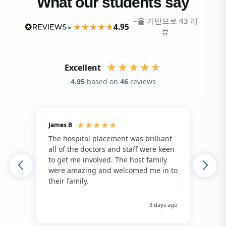
What our students say
~을 기반으로 43 리
4.95
뷰
Excellent
4.95
based on
46
reviews
James B
Isla
The hospital placement was brilliant
The
all of the doctors and staff were keen
fami
to get me involved. The host family
env
were amazing and welcomed me in to
hos
their family.
env
hap
me 
3 days ago