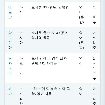
베
아
도시형 3차 병원, 감염병
영
2
트
시
어
~
남
아
(혼
8
합)
주
캄
아
저자원 학습, NGO 및 지
영
2
보
시
역사회 활동
어
~
디
아
(혼
8
아
합)
주
탄
아
모성 건강, 감염성 질환,
영
2
자
프
광범위한 사례군
어
~
니
리
1
아
카
2
주
케
아
3차 산업 및 농촌 지역 혼
영
2
냐
프
합, 영어 사용
어
~
리
8
카
주