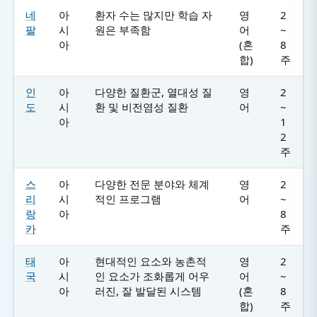
네
아
환자 수는 많지만 학습 자
영
2
팔
시
원은 부족함
어
~
아
(혼
8
합)
주
인
아
다양한 질환군, 열대성 질
영
2
도
시
환 및 비전염성 질환
어
~
아
1
2
주
스
아
다양한 전문 분야와 체계
영
2
리
시
적인 프로그램
어
~
랑
아
8
카
주
태
아
현대적인 요소와 농촌적
영
2
국
시
인 요소가 조화롭게 어우
어
~
아
러진, 잘 발달된 시스템
(혼
8
합)
주