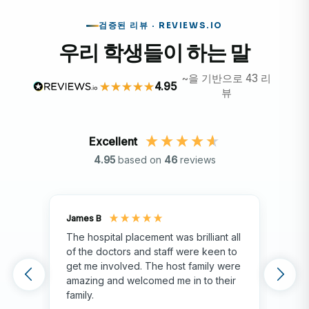
검증된 리뷰 · REVIEWS.IO
우리 학생들이 하는 말
~을 기반으로 43 리
4.95
뷰
Excellent
4.95
based on
46
reviews
James B
Isla
The hospital placement was brilliant all
The
of the doctors and staff were keen to
fami
get me involved. The host family were
env
amazing and welcomed me in to their
hos
family.
env