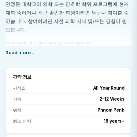
인정된 대학교의 의학 또는 간호학 학위 프로그램에 현재
재학 중이거나 최근 졸업한 학생이라면 누구나 참여할 수
있습니다. 참여하려면 사전 의학 지식 및/또는 경험이 필
요합니다.
의학 선택 실습에서 무엇을 하게 될까요?
인턴십 기간에 따라 다양한 병동과 진료과를 순환하며
근무하게 됩니다.
다양한 질병과 치료 방법에 대한 경험을 쌓으세요.
간략 정보
캄보디아 의사와 간호사들을 따라다니며 배우세요.
시작일
All Year Round
캄보디아 의료 시스템의 강점과 과제를 이해하십시오.
지속
2-12 Weeks
바쁜 공공 의료 시설의 일상적인 운영을 지원합니다.
위치
Phnom Penh
캄보디아 의료 실습에는 누가 참여할 수 있나요?
최소 연령
18 years+
인정된 대학교의 의학 또는 간호학 학위 프로그램에 현재
재학 중이거나 최근 졸업한 학생이라면 누구나 참여할 수