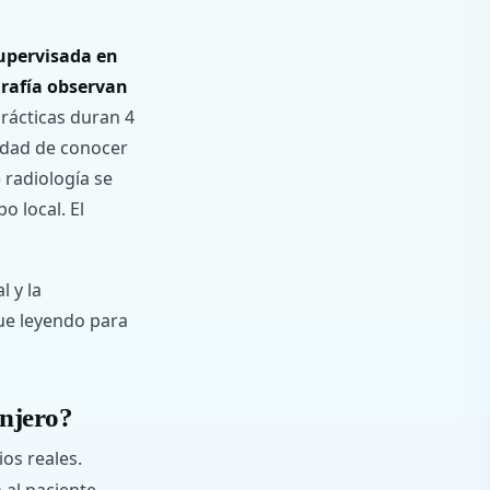
supervisada en
rafía observan
rácticas duran 4
idad de conocer
 radiología se
o local. El
l y la
gue leyendo para
anjero?
os reales.