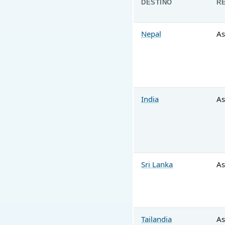
DESTINO
R
Nepal
As
India
As
Sri Lanka
As
Tailandia
As