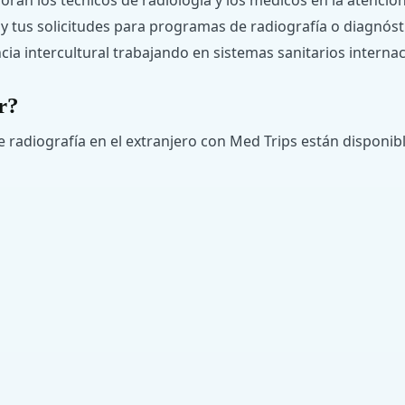
an los técnicos de radiología y los médicos en la atención
y tus solicitudes para programas de radiografía o diagnós
ncia intercultural trabajando en sistemas sanitarios internac
r?
de radiografía en el extranjero con Med Trips están disponib