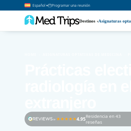
Español ▾
Programar una reunión
Destinos
Asignaturas opta
HOME
›
ASIGNATURAS OPTATIVAS DE MEDICINA
›
P
Prácticas elect
radiología en e
extranjero
Residencia en 43
4.95
reseñas