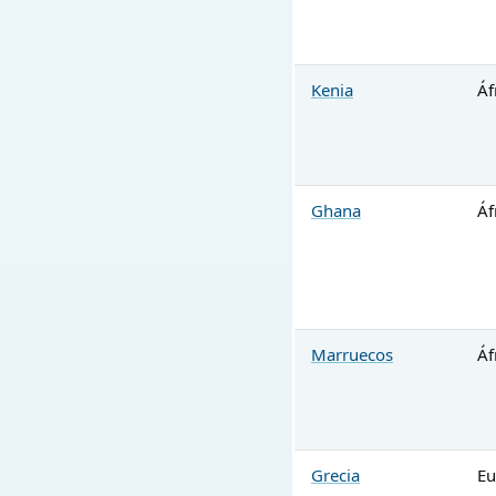
Kenia
Áf
Ghana
Áf
Marruecos
Áf
Grecia
Eu