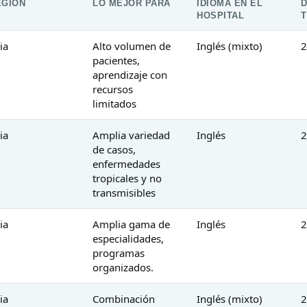
EGIÓN
LO MEJOR PARA
IDIOMA EN EL
HOSPITAL
T
ia
Alto volumen de
Inglés (mixto)
2
pacientes,
aprendizaje con
recursos
limitados
ia
Amplia variedad
Inglés
2
de casos,
enfermedades
tropicales y no
transmisibles
ia
Amplia gama de
Inglés
2
especialidades,
programas
organizados.
ia
Combinación
Inglés (mixto)
2