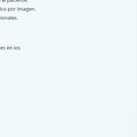
 al paciente.
tico por imagen.
ionales.
les en los