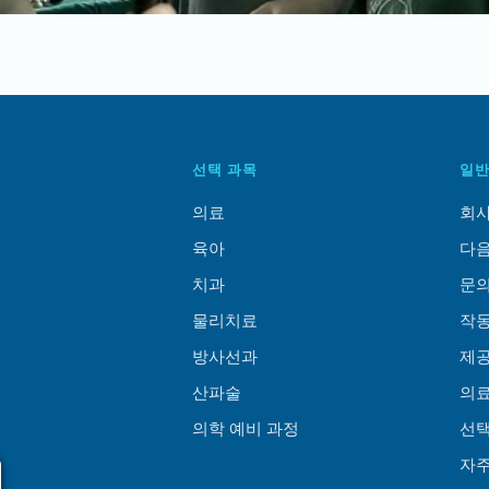
선택 과목
일반
의료
회사
육아
다음
치과
문
물리치료
작동
방사선과
제공
산파술
의료
의학 예비 과정
선택
자주