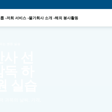
그룹
저희 서비스
물가
회사 소개
해외 봉사활동
되는 병원 실습
사 선
감독 하
원 실습
택 과목의 날짜, 가격,