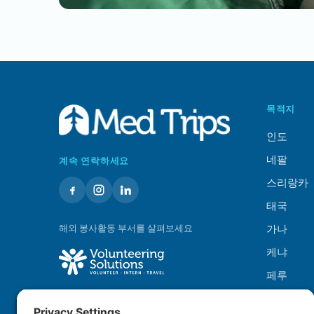
목적지
인도
네팔
계속 연락하세요
스리랑카
태국
해외 봉사활동 부서를 살펴보세요
가나
케냐
페루
탄자니아