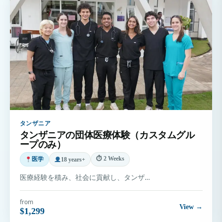
タンザニア
タンザニアの団体医療体験（カスタムグル
ープのみ）
⏱ 2 Weeks
医学
18 years+
医療経験を積み、社会に貢献し、タンザ…
from
View →
$1,299