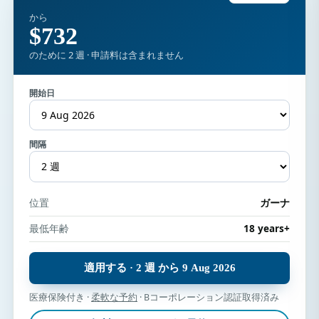
から
$732
のために 2 週 · 申請料は含まれません
開始日
間隔
位置
ガーナ
最低年齢
18 years+
適用する · 2 週 から 9 Aug 2026
医療保険付き ·
柔軟な予約
· Bコーポレーション認証取得済み