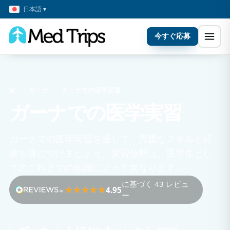
日本語 ▾
今すぐ応募
家
›
ガーナ
›
ガーナでの医学実習
ガーナでの医学実習
ガーナでの医学実習を通して、貴重なスキルと経
験を身につけましょう。実習分野は、医学生とし
てのこれまでの知識によって異なります。
に基づく 43 レビュ
4.95
ー
2-12 Weeks