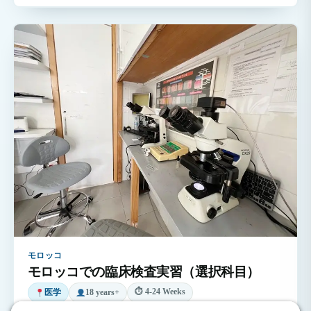
モロッコ
モロッコでの臨床検査実習（選択科目）
⏱ 4-24 Weeks
医学
18 years+