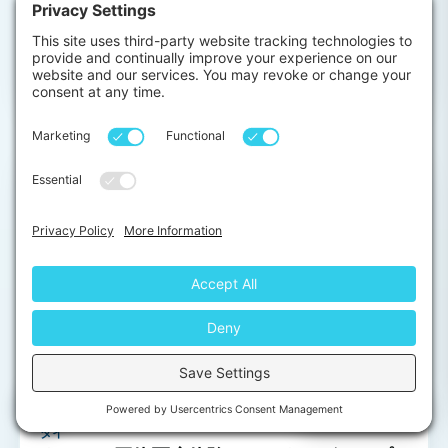
ラバトには、総合的な医療サービスを提…
from
View →
$1,820
Chat with us
タイ