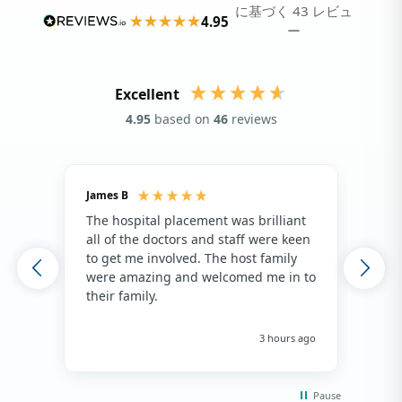
に基づく 43 レビュ
4.95
ー
Excellent
4.95
based on
46
reviews
James B
Isla
The hospital placement was brilliant
The
all of the doctors and staff were keen
fami
to get me involved. The host family
env
were amazing and welcomed me in to
hos
their family.
env
hap
me 
3 hours ago
Pause