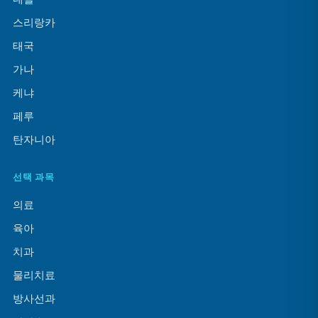
스리랑카
태국
가나
케냐
페루
탄자니아
선택 과목
의료
육아
치과
물리치료
방사선과