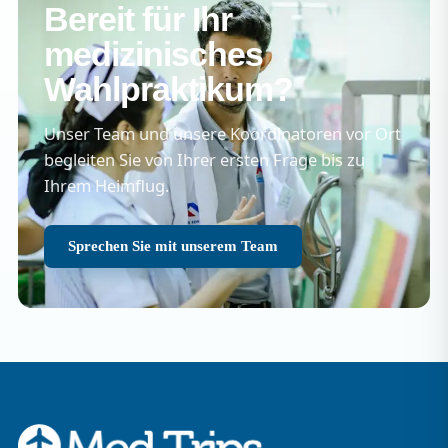
Bereit für Ihr
medizinisches
Wahlpraktikum?
Unser Team und unsere Koordinatoren vor Ort
begleiten Sie von Ihrer ersten Frage bis zu
Ihrem Heimflug.
Sprechen Sie mit unserem Team