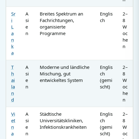
Sr
A
Breites Spektrum an
Englis
2–
i
si
Fachrichtungen,
ch
8
L
e
organisierte
W
a
n
Programme
oc
n
he
k
n
a
T
A
Moderne und ländliche
Englis
2–
h
si
Mischung, gut
ch
8
ai
e
entwickeltes System
(gemi
W
la
n
scht)
oc
n
he
d
n
Vi
A
Städtische
Englis
2–
et
si
Universitätskliniken,
ch
8
n
e
Infektionskrankheiten
(gemi
W
a
n
scht)
oc