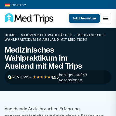
Deutsch ▾
Jetzt bewerben
HOME
›
MEDIZINISCHE WAHLFÄCHER
›
MEDIZINISCHES
WAHLPRAKTIKUM IM AUSLAND MIT MED TRIPS
Medizinisches
Wahlpraktikum im
Ausland mit Med Trips
bezogen auf 43
4.95
Rezensionen
Angehende Ärzte brauchen Erfahrung,
Anpassungsfähigkeit und eine globale Perspektive.