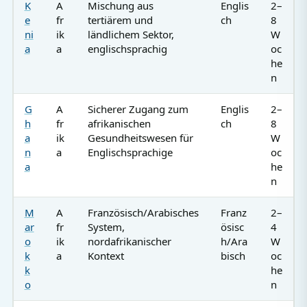
K
A
Mischung aus
Englis
2–
e
fr
tertiärem und
ch
8
ni
ik
ländlichem Sektor,
W
a
a
englischsprachig
oc
he
n
G
A
Sicherer Zugang zum
Englis
2–
h
fr
afrikanischen
ch
8
a
ik
Gesundheitswesen für
W
n
a
Englischsprachige
oc
a
he
n
M
A
Französisch/Arabisches
Franz
2–
ar
fr
System,
ösisc
4
o
ik
nordafrikanischer
h/Ara
W
k
a
Kontext
bisch
oc
k
he
o
n