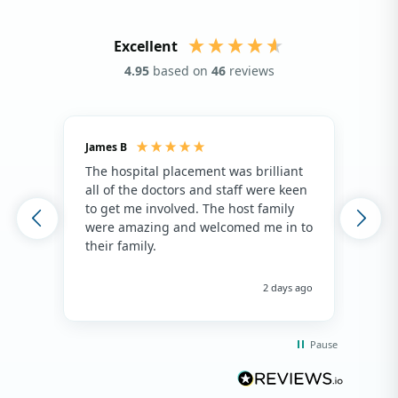
Excellent
4.95
based on
46
reviews
James B
Isla
The hospital placement was brilliant
The
all of the doctors and staff were keen
fami
to get me involved. The host family
env
were amazing and welcomed me in to
hos
their family.
env
hap
me 
2 days ago
Pause