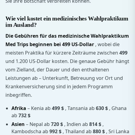
Sie Ihre Botschaft verbreiten können.
Wie viel kostet ein medizinisches Wahlpraktikum
im Ausland?
Die Gebühren für das medizinische Wahlpraktikum
Med Trips beginnen bei
499 US-Dollar
, wobei die
meisten Praktika für kürzere Zeiträume zwischen
499
und 1.200 US-Dollar kosten. Die genaue Gebühr hängt
vom Zielland, der Dauer und den enthaltenen
Leistungen ab – Unterkunft, Betreuung vor Ort und
Krankenversicherung sind in jedem Programm
inbegriffen.
Afrika
– Kenia ab
499 $
, Tansania ab
630 $
, Ghana
ab
732 $
Asien
– Nepal ab
720 $
, Indien ab
814 $
,
Kambodscha ab
992 $
, Thailand ab
880 $
, Sri Lanka