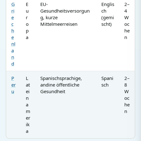
G
E
EU-
Englis
2–
ri
u
Gesundheitsversorgun
ch
4
e
r
g, kurze
(gemi
W
c
o
Mittelmeerreisen
scht)
oc
h
p
he
e
a
n
nl
a
n
d
P
L
Spanischsprachige,
Spani
2–
er
at
andine öffentliche
sch
8
u
ei
Gesundheit
W
n
oc
a
he
m
n
er
ik
a