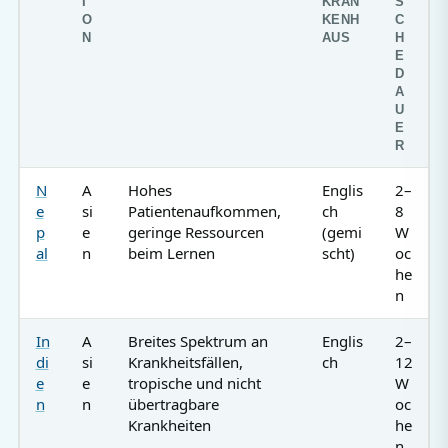
I
KRAN
S
O
KENH
C
N
AUS
H
E
D
A
U
E
R
N
A
Hohes
Englis
2–
e
si
Patientenaufkommen,
ch
8
p
e
geringe Ressourcen
(gemi
W
al
n
beim Lernen
scht)
oc
he
n
In
A
Breites Spektrum an
Englis
2–
di
si
Krankheitsfällen,
ch
12
e
e
tropische und nicht
W
n
n
übertragbare
oc
Krankheiten
he
n