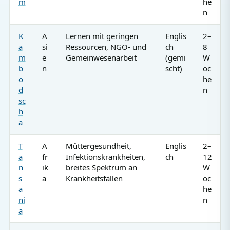
m
he
n
K
A
Lernen mit geringen
Englis
2–
a
si
Ressourcen, NGO- und
ch
8
m
e
Gemeinwesenarbeit
(gemi
W
b
n
scht)
oc
o
he
d
n
sc
h
a
T
A
Müttergesundheit,
Englis
2–
a
fr
Infektionskrankheiten,
ch
12
n
ik
breites Spektrum an
W
s
a
Krankheitsfällen
oc
a
he
ni
n
a