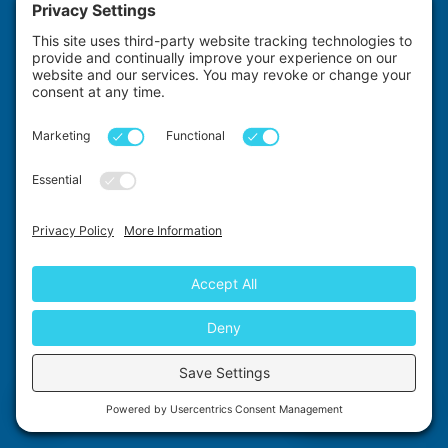
Physiotherapie
Radiologie
Geburtshilfe
Vormedizin
ALLGEMEINE INFORMATIONEN
Über uns
Wie in der Zeitschrift vorgestellt
Kontaktieren Sie uns
So funktioniert es
Anbieter vergleichen
Kosten für medizinische Wahleingriffe
Wahlfinanzierung
Chat with us
Häufig gestellte Fragen