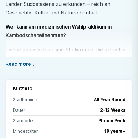
Länder Südostasiens zu erkunden – reich an
Geschichte, Kultur und Naturschönheit.
Wer kann am medizinischen Wahlpraktikum in
Kambodscha teilnehmen?
Teilnahmeberechtigt sind Studierende, die aktuell in
einem medizinischen oder pflegerischen Studiengang
an einer anerkannten Universität eingeschrieben sind
oder diesen vor Kurzem abgeschlossen haben.
Medizinische Vorkenntnisse und/oder
Kurzinfo
Berufserfahrung sind Voraussetzung für die
Starttermine
All Year Round
Teilnahme.
Dauer
2-12 Weeks
Was werde ich im medizinischen Wahlfach machen?
Standorte
Phnom Penh
Rotation zwischen verschiedenen
Mindestalter
18 years+
Krankenhausstationen und Abteilungen (abhängig