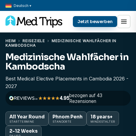
Deutsch ▾
Jetzt bewerben
HEIM
›
REISEZIELE
›
MEDIZINISCHE WAHLFÄCHER IN
KAMBODSCHA
Medizinische Wahlfächer in
Kambodscha
Best Medical Elective Placements in Cambodia 2026 -
2027
bezogen auf 43
4.95
Rezensionen
All Year Round
Phnom Penh
18 years+
STARTTERMINE
STANDORTE
MINDESTALTER
2-12 Weeks
DAUER