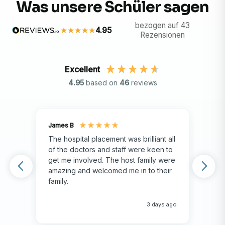
Was unsere Schüler sagen
bezogen auf 43
4.95
Rezensionen
Excellent
4.95
based on
46
reviews
James B
Isla
The hospital placement was brilliant all
The
of the doctors and staff were keen to
fami
get me involved. The host family were
env
amazing and welcomed me in to their
hos
family.
env
hap
me 
3 days ago