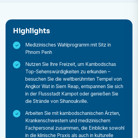
an einer anerkannten Universität eingeschrieben sind
oder diesen vor Kurzem abgeschlossen haben.
Medizinische Vorkenntnisse und/oder
Berufserfahrung sind Voraussetzung für die
Highlights
Teilnahme.
Medizinisches Wahlprogramm mit Sitz in
Was werde ich im medizinischen Wahlfach machen?
Phnom Penh
Rotation zwischen verschiedenen
Nutzen Sie Ihre Freizeit, um Kambodschas
Krankenhausstationen und Abteilungen (abhängig
Top-Sehenswürdigkeiten zu erkunden –
von der Dauer des Praktikums)
besuchen Sie die weltberühmten Tempel von
Angkor Wat in Siem Reap, entspannen Sie sich
Sie erhalten Einblick in eine Vielzahl von
in der Flussstadt Kampot oder genießen Sie
Krankheitsbildern und Behandlungsansätzen.
die Strände von Sihanoukville.
Begleite kambodschanische Ärzte und
Krankenschwestern und lerne von ihnen.
Arbeiten Sie mit kambodschanischen Ärzten,
Die Stärken und Herausforderungen des
Krankenschwestern und medizinischem
kambodschanischen Gesundheitssystems
Fachpersonal zusammen, die Einblicke sowohl
verstehen.
in die klinische Praxis als auch in kulturelle