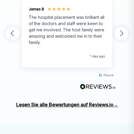
Persönliche Weiterentwicklung & Kulturaustausch
James B
Isla
Das Leben und Arbeiten in Indien wird Ihnen
The hospital placement was brilliant all
The
helfen, Resilienz, kulturelle Sensibilität und
of the doctors and staff were keen to
fami
get me involved. The host family were
env
Kommunikationsfähigkeiten zu entwickeln, von
amazing and welcomed me in to their
hos
denen Sie sowohl beruflich als auch persönlich
family.
env
profitieren werden.
hap
me 
1 day ago
Pause
Lesen Sie alle Bewertungen auf Reviews.io
→