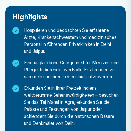
Behandlungsansätze.
Highlights
Das Gesundheitswesen in einem Entwicklungsland
verstehen
Hospitieren und beobachten Sie erfahrene
Erleben Sie aus erster Hand, wie mit
Ärzte, Krankenschwestern und medizinisches
Ressourcenherausforderungen umgegangen wird,
Personal in führenden Privatkliniken in Delhi
wie Patienten unterschiedlicher sozioökonomischer
und Jaipur.
Herkunft behandelt werden und wie das öffentliche
Eine unglaubliche Gelegenheit für Medizin- und
und private Gesundheitswesen koexistieren.
Pflegestudierende, wertvolle Erfahrungen zu
Verbessern Sie Ihr Karriereprofil
sammeln und ihren Lebenslauf aufzuwerten.
Ein internationales Praktikum oder eine Hospitation
Erkunden Sie in Ihrer Freizeit Indiens
in Indien bereichert Ihren Lebenslauf um wertvolle
weltberühmte Sehenswürdigkeiten – besuchen
globale Erfahrungen und beweist
Sie das Taj Mahal in Agra, erkunden Sie die
Anpassungsfähigkeit und interkulturelles Lernen.
Paläste und Festungen von Jaipur oder
schlendern Sie durch die historischen Basare
Entdecken Sie Indien jenseits des Krankenhauses
und Denkmäler von Delhi.
Entdecken Sie in Ihrer Freizeit die Wunder Indiens