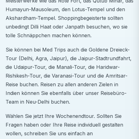
Meisterwerke wie das Rote Fort, das Qutub Minar, das
ausgezeichnete Wahl:
Humayun-Mausoleum, den Lotus-Tempel und den
Internationale medizinische Erfahrung sammeln
Akshardham-Tempel. Shoppingbegeisterte sollten
Beobachten Sie die Praktiken eines
unbedingt Dilli Haat oder Janpath besuchen, wo sie
Gesundheitssystems, das eine der größten und
tolle Schnäppchen machen können.
vielfältigsten Bevölkerungen der Welt versorgt.
Sie können bei Med Trips auch die Goldene Dreieck-
Lernen Sie von erfahrenen Fachleuten.
Tour (Delhi, Agra, Jaipur), die Jaipur-Stadtrundfahrt,
Ärzte, Krankenschwestern und Spezialisten in
die Udaipur-Tour, die Manali-Tour, die Haridwar-
Indien betreuen täglich eine große Anzahl von
Rishikesh-Tour, die Varanasi-Tour und die Amritsar-
Patienten und geben Ihnen so Einblicke in
Reise buchen. Reisen zu allen anderen Zielen in
Effizienz, Anpassungsfähigkeit und innovative
Indien können Sie ebenfalls über unser Reisebüro-
Behandlungsansätze.
Team in Neu-Delhi buchen.
Das Gesundheitswesen in einem Entwicklungsland
verstehen
Wählen Sie jetzt Ihre Wochenendtour. Sollten Sie
Erleben Sie aus erster Hand, wie mit
Fragen haben oder Ihre Reise individuell gestalten
Ressourcenherausforderungen umgegangen wird,
wollen, schreiben Sie uns einfach an