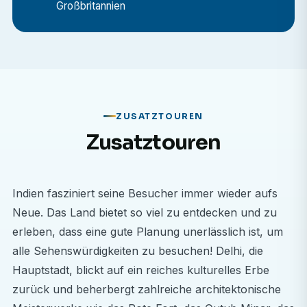
Großbritannien
Gesundheitswesen und Krankenpflege arbeiten Sie in
einem privaten Krankenhaus, begleiten Ärzte und
Pflegekräfte und unterstützen sie je nach Bedarf
entsprechend Ihrer Erfahrung und Qualifikation.
Studierende, die am Hospitationsprogramm
teilnehmen, haben die Möglichkeit, in Abteilungen wie
ZUSATZTOUREN
Innere Medizin, Notfallmedizin, Krankenpflege,
Zusatztouren
Gynäkologie und Geburtshilfe zu hospitieren, um nur
einige zu nennen.
Indien fasziniert seine Besucher immer wieder aufs
Warum sollte ich ein medizinisches Wahlpraktikum in
Neue. Das Land bietet so viel zu entdecken und zu
Indien absolvieren?
erleben, dass eine gute Planung unerlässlich ist, um
alle Sehenswürdigkeiten zu besuchen! Delhi, die
Ein medizinisches Praktikum in Indien bietet eine
Hauptstadt, blickt auf ein reiches kulturelles Erbe
einzigartige Kombination aus klinischer Ausbildung
zurück und beherbergt zahlreiche architektonische
und kulturellem Eintauchen. Darum ist es eine