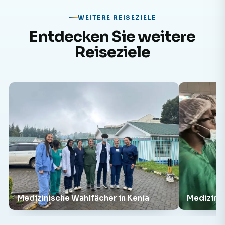
WEITERE REISEZIELE
Entdecken Sie weitere
Reiseziele
Medizinische Wahlfächer in Kenia
Medizinis