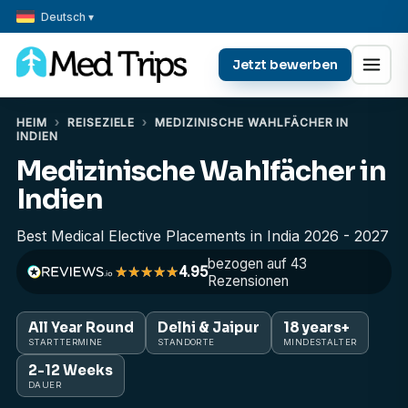
Deutsch ▾
Jetzt bewerben
HEIM
›
REISEZIELE
›
MEDIZINISCHE WAHLFÄCHER IN
INDIEN
Medizinische Wahlfächer in
Indien
Best Medical Elective Placements in India 2026 - 2027
bezogen auf 43
4.95
Rezensionen
All Year Round
Delhi & Jaipur
18 years+
STARTTERMINE
STANDORTE
MINDESTALTER
2-12 Weeks
DAUER