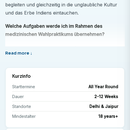
begleiten und gleichzeitig in die unglaubliche Kultur
und das Erbe Indiens eintauchen.
Welche Aufgaben werde ich im Rahmen des
medizinischen Wahlpraktikums übernehmen?
Im Rahmen des Studiengangs Medizin &
Gesundheitswesen und Krankenpflege arbeiten Sie in
einem privaten Krankenhaus, begleiten Ärzte und
Pflegekräfte und unterstützen sie je nach Bedarf
Kurzinfo
entsprechend Ihrer Erfahrung und Qualifikation.
Starttermine
All Year Round
Studierende, die am Hospitationsprogramm
teilnehmen, haben die Möglichkeit, in Abteilungen wie
Dauer
2-12 Weeks
Innere Medizin, Notfallmedizin, Krankenpflege,
Standorte
Delhi & Jaipur
Gynäkologie und Geburtshilfe zu hospitieren, um nur
Mindestalter
18 years+
einige zu nennen.