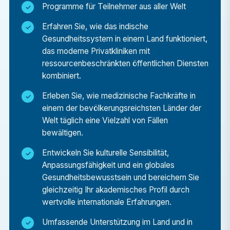
Programme für Teilnehmer aus aller Welt
– von den historischen Monumenten Delhis (wie
dem Roten Fort und dem Qutub Minar) über die
Erfahren Sie, wie das indische
Paläste und Festungen Jaipurs bis hin zu
Gesundheitssystem in einem Land funktioniert,
Wochenendausflügen zum Taj Mahal in Agra.
das moderne Privatkliniken mit
ressourcenbeschränkten öffentlichen Diensten
Reich an Kultur, Kulinarik und Geschichte bietet
kombiniert.
Indien ein unvergessliches Erlebnis.
Persönliche Weiterentwicklung & Kulturaustausch
Erleben Sie, wie medizinische Fachkräfte in
einem der bevölkerungsreichsten Länder der
Das Leben und Arbeiten in Indien wird Ihnen
Welt täglich eine Vielzahl von Fällen
helfen, Resilienz, kulturelle Sensibilität und
bewältigen.
Kommunikationsfähigkeiten zu entwickeln, von
Entwickeln Sie kulturelle Sensibilität,
denen Sie sowohl beruflich als auch persönlich
Anpassungsfähigkeit und ein globales
profitieren werden.
Gesundheitsbewusstsein und bereichern Sie
gleichzeitig Ihr akademisches Profil durch
Welche Aufgaben werde ich im Rahmen des
wertvolle internationale Erfahrungen.
medizinischen Wahlpraktikums übernehmen?
Umfassende Unterstützung im Land und in
Im Rahmen des Studiengangs Medizin &