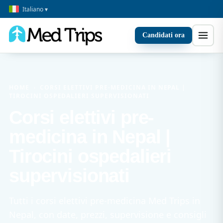
Italiano ▾
Candidati ora
HOME
›
CORSI ELETTIVI PRE-MEDICINA IN NEPAL |
TIROCINI OSPEDALIERI SUPERVISIONATI
Corsi elettivi pre-
medicina in Nepal |
Tirocini ospedalieri
supervisionati
Tutti i corsi elettivi pre-medicina Med Trips in
Nepal, con date, prezzi, supervisione e consigli