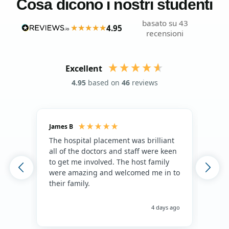
Cosa dicono i nostri studenti
basato su 43
4.95
recensioni
Excellent
4.95
based on
46
reviews
James B
Isla
The hospital placement was brilliant
The
all of the doctors and staff were keen
fami
to get me involved. The host family
env
were amazing and welcomed me in to
hos
their family.
env
hap
me 
4 days ago