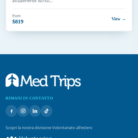
attualmente iscritti…
from
View →
$819
RIMANI IN CONTATTO
Scopri la nostra divisione Volontariato all'estero