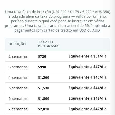
Uma taxa única de inscrição (US$ 249 / £ 179 / € 229 / AU$ 350)
é cobrada além da taxa do programa — válida por um ano,
período durante o qual você pode se inscrever em vários
programas. Uma taxa bancária internacional de 5% é aplicada a
pagamentos com cartão de crédito em USD ou AUD.
TAXA DO
DURAÇÃO
PROGRAMA
2 semanas
Equivalente a $51/dia
$720
3 semanas
Equivalente a $47/dia
$990
4 semanas
Equivalente a $45/dia
$1,260
5 semanas
Equivalente a $44/dia
$1,530
6 semanas
Equivalente a $43/dia
$1,800
7 semanas
Equivalente a $42/dia
$2,070