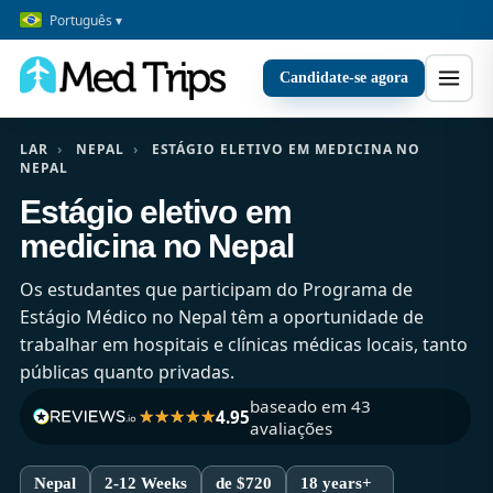
Português ▾
Candidate-se agora
LAR
›
NEPAL
›
ESTÁGIO ELETIVO EM MEDICINA NO
NEPAL
Estágio eletivo em
medicina no Nepal
Os estudantes que participam do Programa de
Estágio Médico no Nepal têm a oportunidade de
trabalhar em hospitais e clínicas médicas locais, tanto
públicas quanto privadas.
baseado em 43
4.95
avaliações
Nepal
2-12 Weeks
de $720
18 years+