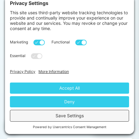
RESERVAS E PRIMEIROS PASSOS
Qual o custo do Estágio eletivo em medicina no Nepal
e o que está incluído?
Quando devo me candidatar?
Posso pagar em prestações?
SUA COLOCAÇÃO EM NEPAL
Quem pode participar e existe limite de idade?
Onde ficarei hospedado em Nepal?
Chat with us