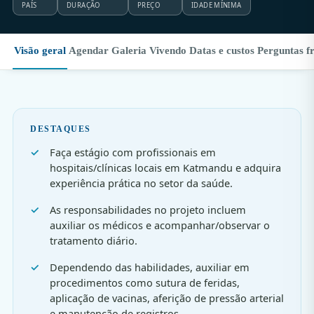
PAÍS
DURAÇÃO
PREÇO
IDADE MÍNIMA
Visão geral
Agendar
Galeria
Vivendo
Datas e custos
Perguntas f
DESTAQUES
Faça estágio com profissionais em
hospitais/clínicas locais em Katmandu e adquira
experiência prática no setor da saúde.
As responsabilidades no projeto incluem
auxiliar os médicos e acompanhar/observar o
tratamento diário.
Dependendo das habilidades, auxiliar em
procedimentos como sutura de feridas,
aplicação de vacinas, aferição de pressão arterial
e manutenção de registros.