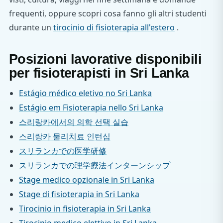
frequenti, oppure scopri cosa fanno gli altri studenti
durante un
tirocinio di fisioterapia all'estero
.
Posizioni lavorative disponibili
per fisioterapisti in Sri Lanka
Estágio médico eletivo no Sri Lanka
Estágio em Fisioterapia nello Sri Lanka
스리랑카에서의 의학 선택 실습
스리랑카 물리치료 인턴십
スリランカでの医学研修
スリランカでの理学療法インターンシップ
Stage medico opzionale in Sri Lanka
Stage di fisioterapia in Sri Lanka
Tirocinio in fisioterapia in Sri Lanka