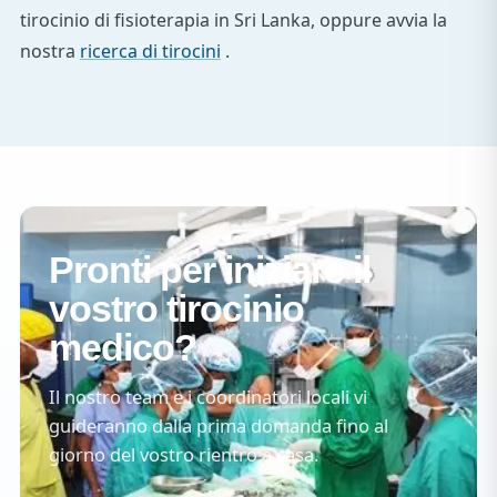
tirocinio di fisioterapia in Sri Lanka, oppure avvia la
nostra
ricerca di tirocini
.
Pronti per iniziare il
vostro tirocinio
medico?
Il nostro team e i coordinatori locali vi
guideranno dalla prima domanda fino al
giorno del vostro rientro a casa.