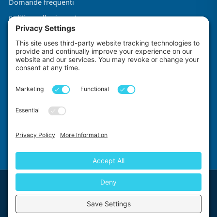
Domande frequenti
politica sulla riservatezza
Termini e condizioni
Informativa sui cookie
Impact Explorers
Fatto con
di
First Floor, 5-6 Chalice Close, Wallington, SM6 9RU, United Kingdom
© 2026 Impact Explorers Ltd. All Rights Reserved. Company