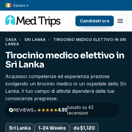
Italiano ▾
Candidati ora
CASA
›
SRI LANKA
›
TIROCINIO MEDICO ELETTIVO IN SRI
LANKA
Tirocinio medico elettivo in
Sri Lanka
Acquisisci competenze ed esperienza preziose
svolgendo un tirocinio medico in un ospedale dello Sri
Lanka. Il tuo campo di attività dipenderà dalle tue
conoscenze pregresse.
basato su 43
4.95
recensioni
Sri Lanka
1-24 Weeks
da $1,120