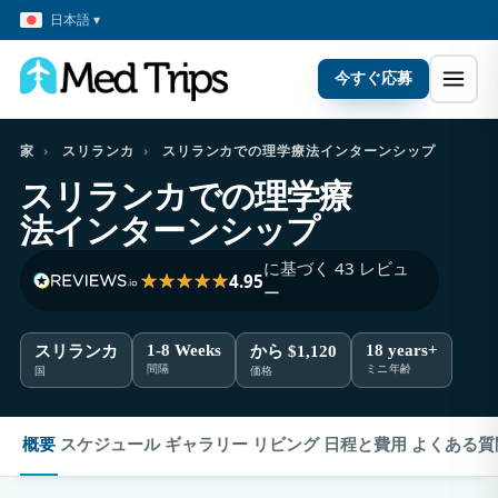
日本語 ▾
今すぐ応募
家
›
スリランカ
›
スリランカでの理学療法インターンシップ
スリランカでの理学療
法インターンシップ
に基づく 43 レビュ
4.95
ー
1-8 Weeks
18 years+
スリランカ
から $1,120
間隔
ミニ年齢
国
価格
概要
スケジュール
ギャラリー
リビング
日程と費用
よくある質