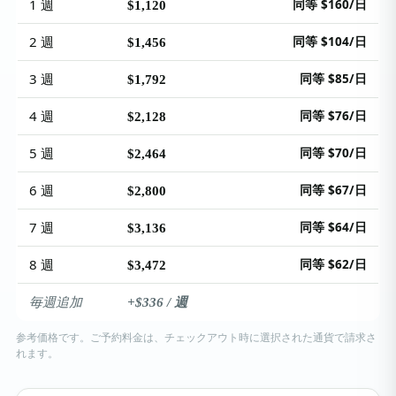
1 週
同等 $160/日
$1,120
2 週
同等 $104/日
$1,456
3 週
同等 $85/日
$1,792
4 週
同等 $76/日
$2,128
5 週
同等 $70/日
$2,464
6 週
同等 $67/日
$2,800
7 週
同等 $64/日
$3,136
8 週
同等 $62/日
$3,472
毎週追加
+$336 / 週
参考価格です。ご予約料金は、チェックアウト時に選択された通貨で請求さ
れます。