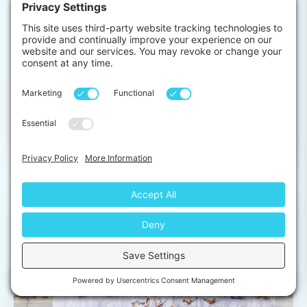
ケニア
ケニアでの医学実習
⏱ 1-12 Weeks
歯科
18 years+
ケニアでの医療・ヘルスケア選択実習プ…
from
View →
$499
Chat with us