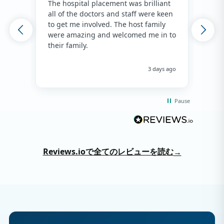
The hospital placement was brilliant
The
all of the doctors and staff were keen
fami
to get me involved. The host family
env
were amazing and welcomed me in to
hos
their family.
env
hap
me 
3 days ago
Pause
Reviews.ioで全てのレビューを読む
→