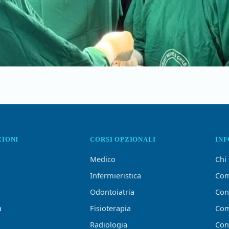
ZIONI
CORSI OPZIONALI
IN
Medico
Chi
Infermieristica
Com
Odontoiatria
Con
a
Fisioterapia
Com
Radiologia
Conf