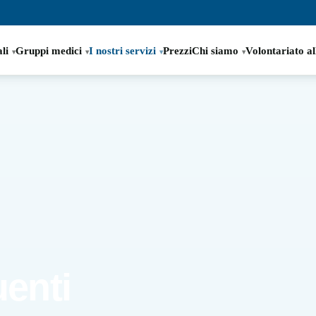
li
Gruppi medici
I nostri servizi
Prezzi
Chi siamo
Volontariato al
enti