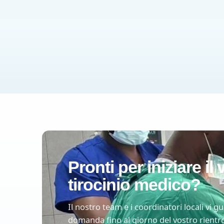
Pronti per iniziare il
tirocinio medico?
Il nostro team e i coordinatori locali vi 
domanda fino al giorno del vostro rientro