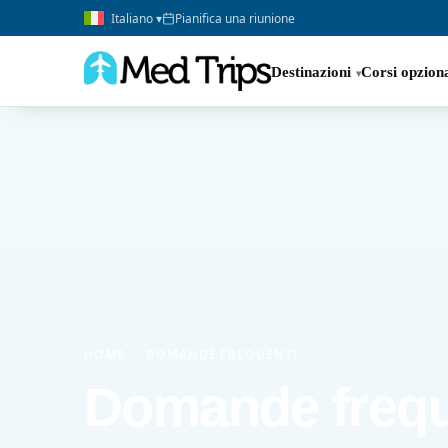
Italiano ▾
Pianifica una riunione
Destinazioni
Corsi opziona
HOME
›
DOMANDE FREQUENTI
Domande frequ