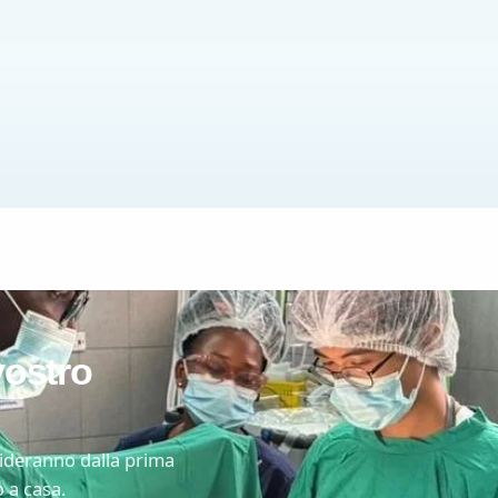
 vostro
guideranno dalla prima
 a casa.