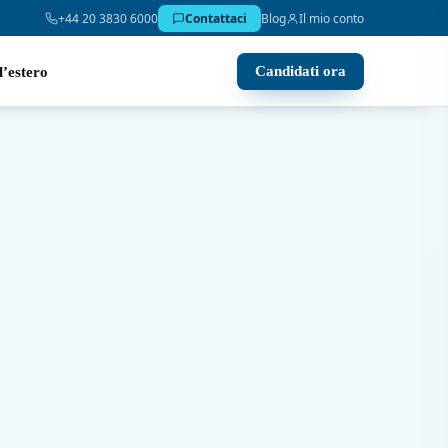
+44 20 3830 6000
Contattaci
Blog
Il mio conto
Candidati ora
l’estero