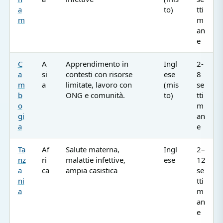
a
to)
tti
m
m
an
e
C
A
Apprendimento in
Ingl
2-
a
si
contesti con risorse
ese
8
m
a
limitate, lavoro con
(mis
se
b
ONG e comunità.
to)
tti
o
m
gi
an
a
e
Ta
Af
Salute materna,
Ingl
2–
nz
ri
malattie infettive,
ese
12
a
ca
ampia casistica
se
ni
tti
a
m
an
e