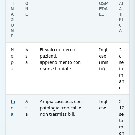
TI
O
OSP
AT
N
N
EDA
A
A
E
LE
TI
ZI
PI
O
C
N
A
E
N
A
Elevato numero di
Ingl
2-
e
si
pazienti,
ese
8
p
a
apprendimento con
(mis
se
al
risorse limitate
to)
tti
m
an
e
In
A
Ampia casistica, con
Ingl
2–
di
si
patologie tropicali e
ese
12
a
a
non trasmissibili.
se
tti
m
an