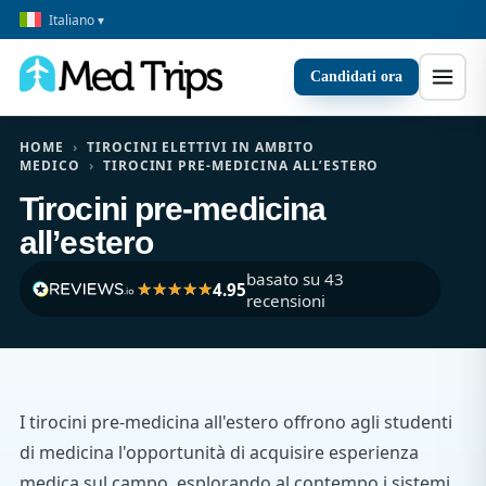
Italiano ▾
Candidati ora
HOME
›
TIROCINI ELETTIVI IN AMBITO
MEDICO
›
TIROCINI PRE-MEDICINA ALL’ESTERO
Tirocini pre-medicina
all’estero
basato su 43
4.95
recensioni
I tirocini pre-medicina all'estero offrono agli studenti
di medicina l'opportunità di acquisire esperienza
medica sul campo, esplorando al contempo i sistemi