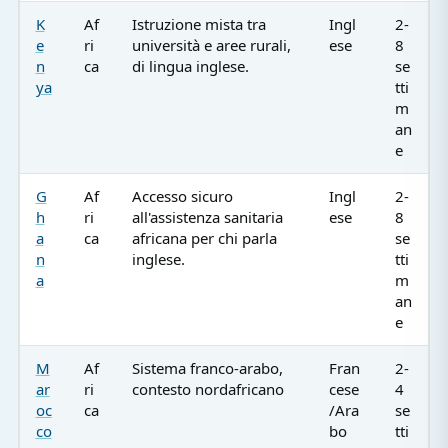
K
Af
Istruzione mista tra
Ingl
2-
e
ri
università e aree rurali,
ese
8
n
ca
di lingua inglese.
se
ya
tti
m
an
e
G
Af
Accesso sicuro
Ingl
2-
h
ri
all'assistenza sanitaria
ese
8
a
ca
africana per chi parla
se
n
inglese.
tti
a
m
an
e
M
Af
Sistema franco-arabo,
Fran
2-
ar
ri
contesto nordafricano
cese
4
oc
ca
/Ara
se
co
bo
tti