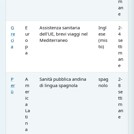
m
an
e
G
E
Assistenza sanitaria
Ingl
2-
re
ur
dell'UE, brevi viaggi nel
ese
4
ci
o
Mediterraneo
(mis
se
a
p
to)
tti
a
m
an
e
P
A
Sanità pubblica andina
spag
2-
er
m
di lingua spagnola
nolo
8
ù
er
se
ic
tti
a
m
La
an
ti
e
n
a