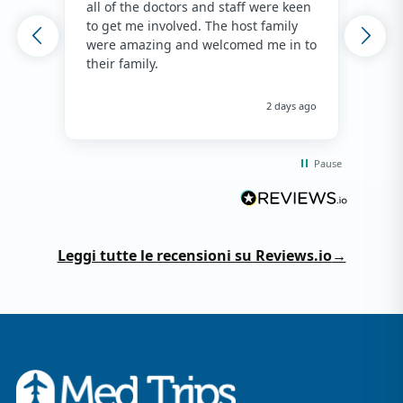
all of the doctors and staff were keen
fami
to get me involved. The host family
env
were amazing and welcomed me in to
hos
their family.
env
hap
me 
2 days ago
Pause
Leggi tutte le recensioni su Reviews.io
→