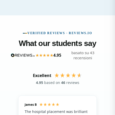
VERIFIED REVIEWS · REVIEWS.IO
What our students say
basato su 43
4.95
recensioni
Excellent
4.95
based on
46
reviews
James B
Isla
The hospital placement was brilliant
The