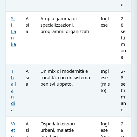
e
Sr
A
Ampia gamma di
Ingl
2-
i
si
specializzazioni,
ese
8
La
a
programmi organizzati
se
n
tti
ka
m
an
e
T
A
Un mix di modernità e
Ingl
2-
h
si
ruralità, con un sistema
ese
8
ail
a
ben sviluppato.
(mis
se
a
to)
tti
n
m
di
an
a
e
Vi
A
Ospedali terziari
Ingl
2-
et
si
urbani, malattie
ese
8
n
a
infettive
(mis
se