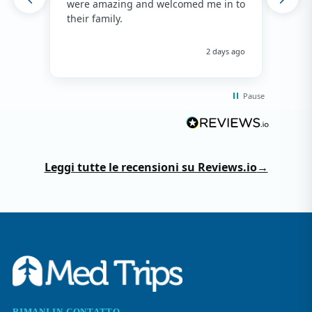
were amazing and welcomed me in to
hos
their family.
env
hap
me 
2 days ago
Pause
Leggi tutte le recensioni su Reviews.io
→
RIMANI IN CONTATTO