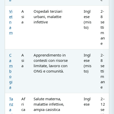
Vi
A
Ospedali terziari
Ingl
2-
et
si
urbani, malattie
ese
8
n
a
infettive
(mis
se
a
to)
tti
m
m
an
e
C
A
Apprendimento in
Ingl
2-
a
si
contesti con risorse
ese
8
m
a
limitate, lavoro con
(mis
se
b
ONG e comunità.
to)
tti
o
m
gi
an
a
e
Ta
Af
Salute materna,
Ingl
2–
nz
ri
malattie infettive,
ese
12
a
ca
ampia casistica
se