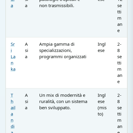
a
a
non trasmissibili.
se
tti
m
an
e
Sr
A
Ampia gamma di
Ingl
2-
i
si
specializzazioni,
ese
8
La
a
programmi organizzati
se
n
tti
ka
m
an
e
T
A
Un mix di modernità e
Ingl
2-
h
si
ruralità, con un sistema
ese
8
ail
a
ben sviluppato.
(mis
se
a
to)
tti
n
m
di
an
a
e