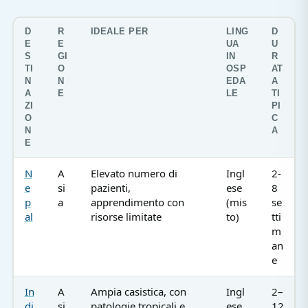
D
R
IDEALE PER
LING
D
E
E
UA
U
S
GI
IN
R
TI
O
OSP
AT
N
N
EDA
A
A
E
LE
TI
ZI
PI
O
C
N
A
E
N
A
Elevato numero di
Ingl
2-
e
si
pazienti,
ese
8
p
a
apprendimento con
(mis
se
al
risorse limitate
to)
tti
m
an
e
In
A
Ampia casistica, con
Ingl
2–
di
si
patologie tropicali e
ese
12