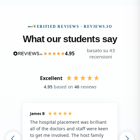
VERIFIED REVIEWS · REVIEWS.IO
What our students say
basato su 43
4.95
recensioni
Excellent
4.95
based on
46
reviews
James B
Isla
The hospital placement was brilliant
The
all of the doctors and staff were keen
fami
to get me involved. The host family
env