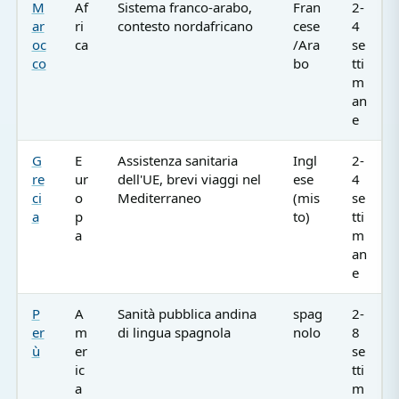
M
Af
Sistema franco-arabo,
Fran
2-
ar
ri
contesto nordafricano
cese
4
oc
ca
/Ara
se
co
bo
tti
m
an
e
G
E
Assistenza sanitaria
Ingl
2-
re
ur
dell'UE, brevi viaggi nel
ese
4
ci
o
Mediterraneo
(mis
se
a
p
to)
tti
a
m
an
e
P
A
Sanità pubblica andina
spag
2-
er
m
di lingua spagnola
nolo
8
ù
er
se
ic
tti
a
m