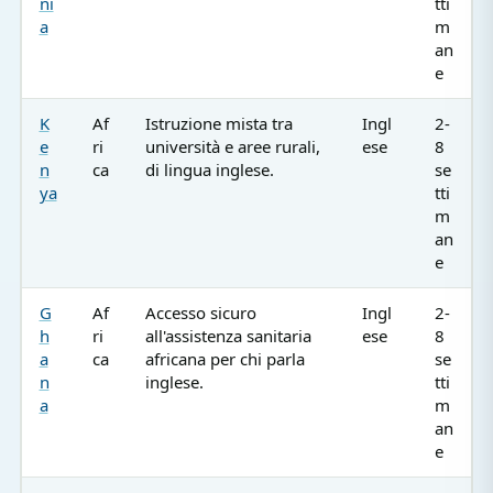
ni
tti
a
m
an
e
K
Af
Istruzione mista tra
Ingl
2-
e
ri
università e aree rurali,
ese
8
n
ca
di lingua inglese.
se
ya
tti
m
an
e
G
Af
Accesso sicuro
Ingl
2-
h
ri
all'assistenza sanitaria
ese
8
a
ca
africana per chi parla
se
n
inglese.
tti
a
m
an
e