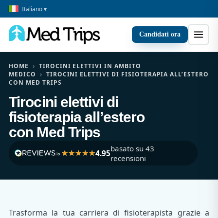
Italiano ▾
Candidati ora
HOME
›
TIROCINI ELETTIVI IN AMBITO
MEDICO
›
TIROCINI ELETTIVI DI FISIOTERAPIA ALL’ESTERO
CON MED TRIPS
Tirocini elettivi di
fisioterapia all’estero
con Med Trips
basato su 43
4.95
recensioni
Trasforma la tua carriera di fisioterapista grazie a