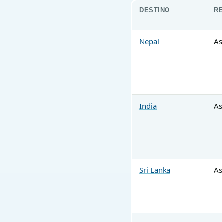
DESTINO
R
Nepal
As
India
As
Sri Lanka
As