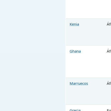
Kenia
Áf
Ghana
Áf
Marruecos
Áf
Grecia
Eu