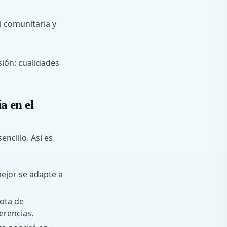
l comunitaria y
sión: cualidades
a en el
ncillo. Así es
ejor se adapte a
uota de
erencias.