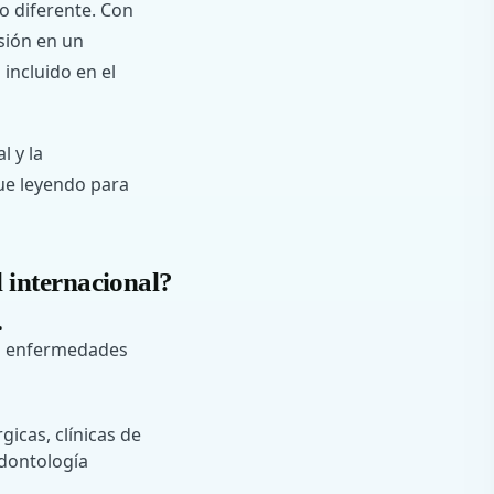
o diferente. Con
isión en un
incluido en el
l y la
gue leyendo para
l internacional?
.
an enfermedades
gicas, clínicas de
odontología