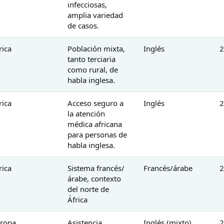
infecciosas,
amplia variedad
de casos.
rica
Población mixta,
Inglés
2
tanto terciaria
como rural, de
habla inglesa.
rica
Acceso seguro a
Inglés
2
la atención
médica africana
para personas de
habla inglesa.
rica
Sistema francés/
Francés/árabe
2
árabe, contexto
del norte de
África
ropa
Asistencia
Inglés (mixto)
2