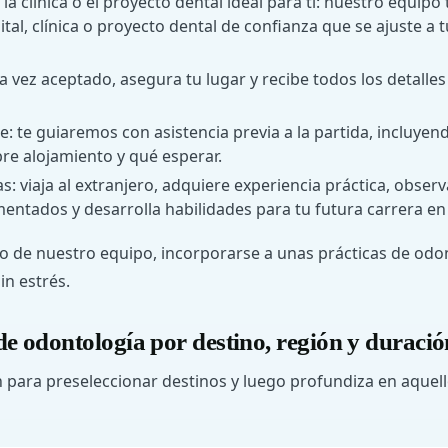
 la clínica o el proyecto dental ideal para ti: nuestro equip
al, clínica o proyecto dental de confianza que se ajuste a t
a vez aceptado, asegura tu lugar y recibe todos los detalles
je: te guiaremos con asistencia previa a la partida, incluye
bre alojamiento y qué esperar.
: viaja al extranjero, adquiere experiencia práctica, observ
entados y desarrolla habilidades para tu futura carrera en
o de nuestro equipo, incorporarse a unas prácticas de odon
in estrés.
de odontología por destino, región y duració
n para preseleccionar destinos y luego profundiza en aquel