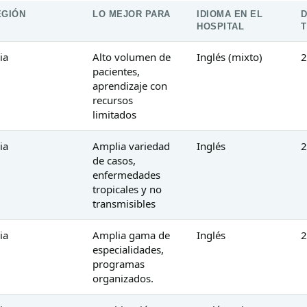
EGIÓN
LO MEJOR PARA
IDIOMA EN EL
HOSPITAL
T
ia
Alto volumen de
Inglés (mixto)
2
pacientes,
aprendizaje con
recursos
limitados
ia
Amplia variedad
Inglés
2
de casos,
enfermedades
tropicales y no
transmisibles
ia
Amplia gama de
Inglés
2
especialidades,
programas
organizados.