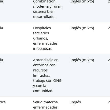
ia
Combinación
Inglés (mixto)
2
moderna y rural,
sistema bien
desarrollado.
ia
Hospitales
Inglés (mixto)
2
terciarios
urbanos,
enfermedades
infecciosas
ia
Aprendizaje en
Inglés (mixto)
2
entornos con
recursos
limitados,
trabajo con ONG
y con la
comunidad.
rica
Salud materna,
Inglés
2
enfermedades