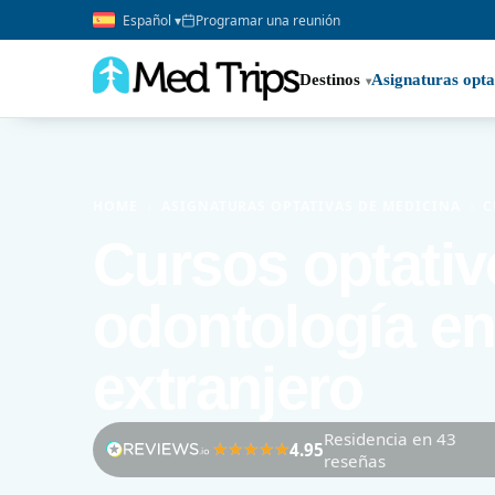
Español ▾
Programar una reunión
Destinos
Asignaturas opta
HOME
›
ASIGNATURAS OPTATIVAS DE MEDICINA
›
C
Cursos optativ
odontología en
extranjero
Residencia en 43
4.95
reseñas