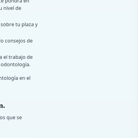
o te pondrá en
u nivel de
 sobre tu plaza y
ndo consejos de
a el trabajo de
 odontología.
tología en el
n.
los que se