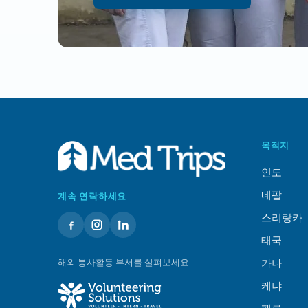
목적지
인도
네팔
계속 연락하세요
스리랑카
태국
해외 봉사활동 부서를 살펴보세요
가나
케냐