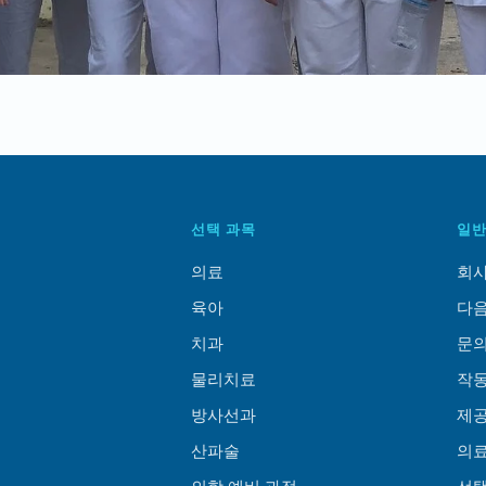
선택 과목
일반
의료
회사
육아
다음
치과
문
물리치료
작동
방사선과
제공
산파술
의료