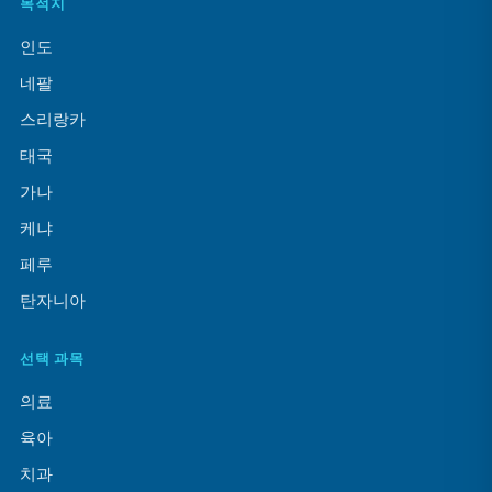
목적지
인도
네팔
스리랑카
태국
가나
케냐
페루
탄자니아
선택 과목
의료
육아
치과