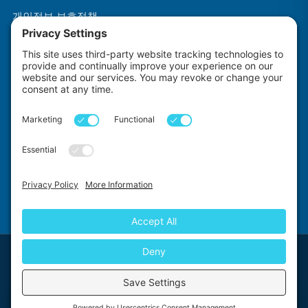
개인정보 보호정책
이용약관
쿠키 정책
~로 만들어짐
~에 의해
Impact Explorers
First Floor, 5-6 Chalice Close, Wallington, SM6 9RU, United Kingdom
© 2026 Impact Explorers Ltd. All Rights Reserved. Company
Chat with us
Number:12187940, VAT No. GB430870704