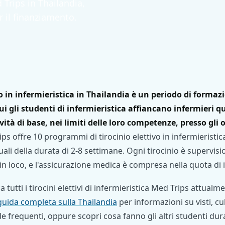
d Trips in Thailandia,
r il finanziamento.
vo in infermieristica in Thailandia è un periodo di forma
i gli studenti di infermieristica affiancano infermieri qua
vità di base, nei limiti delle loro competenze, presso gli 
ps offre 10 programmi di tirocinio elettivo in infermieristica
ali della durata di 2-8 settimane. Ogni tirocinio è supervisi
in loco, e l'assicurazione medica è compresa nella quota di i
tutti i tirocini elettivi di infermieristica Med Trips attualme
guida completa sulla Thailandia
per informazioni su visti, cul
 frequenti, oppure scopri cosa fanno gli altri studenti du