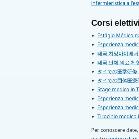
infermieristica all'e
Corsi elettiv
Estágio Médico na
Esperienza medic
태국 치앙마이에서
태국 단체 의료 체험
タイでの医学研修
タイでの団体医療
Stage medico in T
Esperienza medica
Esperienza medica
Tirocinio medico 
Per conoscere date, pr
nostro
motore di ri