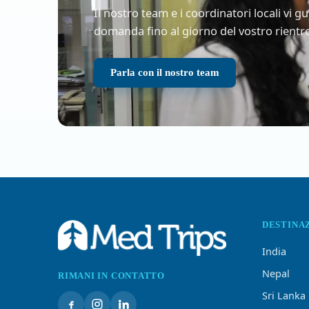
Il nostro team e i coordinatori locali vi 
domanda fino al giorno del vostro rientro
Parla con il nostro team
DESTINA
India
Nepal
RIMANI IN CONTATTO
Sri Lanka