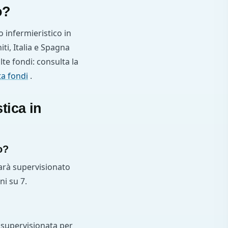
o?
o infermieristico in
ti, Italia e Spagna
te fondi: consulta la
ta fondi
.
tica in
o?
sarà supervisionato
ni su 7.
 supervisionata per