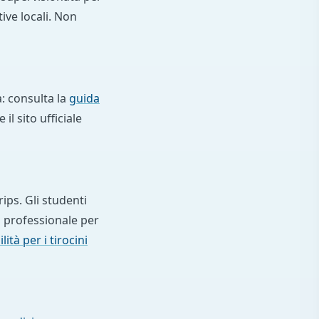
ive locali. Non
a: consulta la
guida
l sito ufficiale
ips. Gli studenti
 professionale per
ità per i tirocini