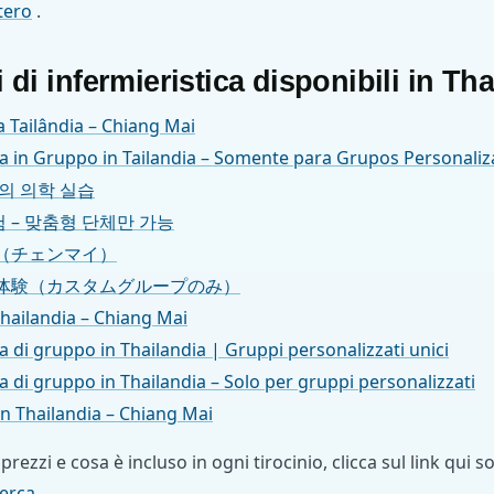
stero
.
i di infermieristica disponibili in Th
 Tailândia – Chiang Mai
a in Gruppo in Tailandia – Somente para Grupos Personali
의 의학 실습
 – 맞춤형 단체만 가능
（チェンマイ）
体験（カスタムグループのみ）
hailandia – Chiang Mai
 di gruppo in Thailandia | Gruppi personalizzati unici
 di gruppo in Thailandia – Solo per gruppi personalizzati
in Thailandia – Chiang Mai
ezzi e cosa è incluso in ogni tirocinio, clicca sul link qui sop
cerca
.