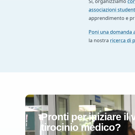
Sì, organizziamo
cor
associazioni studen
apprendimento e pr
Poni una domanda a
la nostra
ricerca di 
Pronti per iniziare il
tirocinio medico?