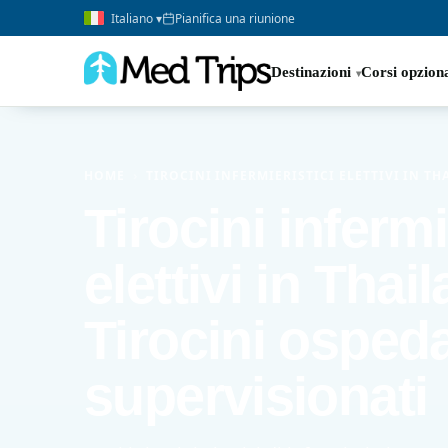
Italiano ▾
Pianifica una riunione
Destinazioni
Corsi opziona
HOME
›
TIROCINI INFERMIERISTICI ELETTIVI IN T
Tirocini infermi
elettivi in Thail
Tirocini ospeda
supervisionati