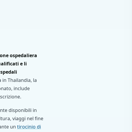
zione ospedaliera
lificati e li
ospedali
 in Thailandia, la
onato, include
scrizione.
nte disponibili in
tura, viaggi nel fine
rante un
tirocinio di