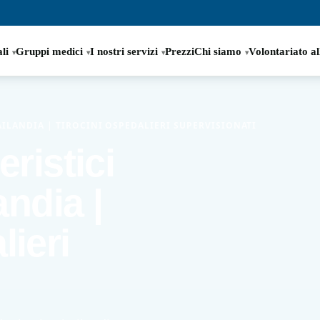
li
Gruppi medici
I nostri servizi
Prezzi
Chi siamo
Volontariato al
HAILANDIA | TIROCINI OSPEDALIERI SUPERVISIONATI
eristici
andia |
lieri