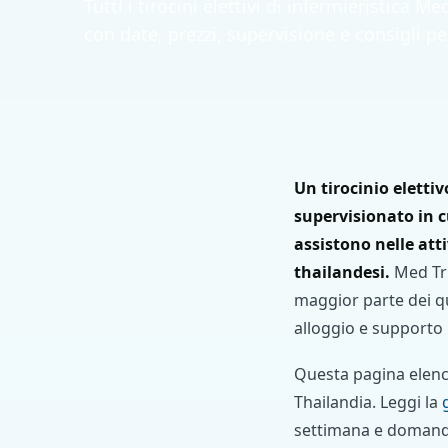
Tutti i tirocini elettivi di infermieristica Me
con date, prezzi, supervisione e consigli pe
Un tirocinio eletti
supervisionato in cu
assistono nelle atti
thailandesi.
Med Tri
maggior parte dei qu
alloggio e supporto 
Questa pagina elenca 
Thailandia. Leggi la
settimana e domande