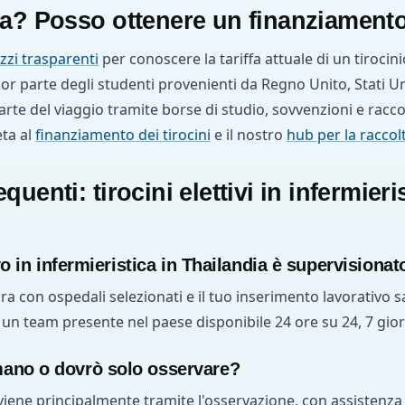
a? Posso ottenere un finanziament
zzi trasparenti
per conoscere la tariffa attuale di un tirocini
or parte degli studenti provenienti da Regno Unito, Stati Uni
te del viaggio tramite borse di studio, sovvenzioni e raccol
ta al
finanziamento dei tirocini
e il nostro
hub per la raccol
enti: tirocini elettivi in infermieris
tivo in infermieristica in Thailandia è supervisionat
ora con ospedali selezionati e il tuo inserimento lavorativo 
n un team presente nel paese disponibile 24 ore su 24, 7 gior
mano o dovrò solo osservare?
iene principalmente tramite l'osservazione, con assistenza