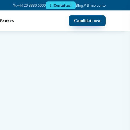
+44 20 3830 6000
Contattaci
Blog
Il mio conto
Candidati ora
l’estero