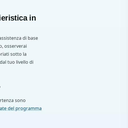
eristica in
 assistenza di base
o, osserverai
iati sotto la
l tuo livello di
?
artenza sono
date del programma