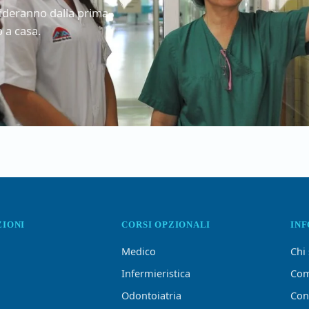
guideranno dalla prima
 a casa.
ZIONI
CORSI OPZIONALI
IN
Medico
Chi
Infermieristica
Com
Odontoiatria
Con