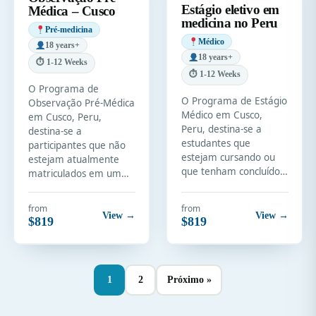
Estágio eletivo em
Médica – Cusco
medicina no Peru
Pré-medicina
Médico
18 years+
18 years+
⏱ 1-12 Weeks
⏱ 1-12 Weeks
O Programa de
O Programa de Estágio
Observação Pré-Médica
Médico em Cusco,
em Cusco, Peru,
Peru, destina-se a
destina-se a
estudantes que
participantes que não
estejam cursando ou
estejam atualmente
que tenham concluído…
matriculados em um…
from
from
View →
View →
$819
$819
1
2
Próximo »