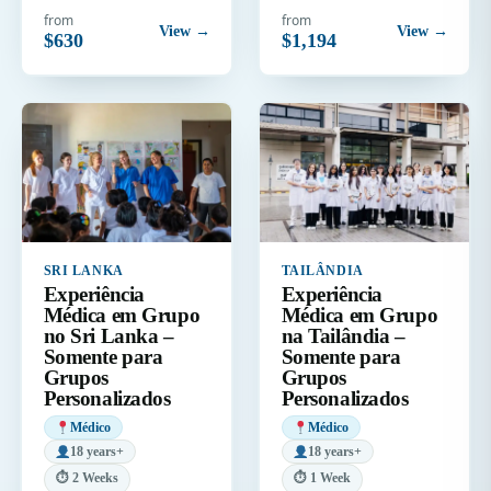
from
from
View →
View →
$630
$1,194
SRI LANKA
TAILÂNDIA
Experiência
Experiência
Médica em Grupo
Médica em Grupo
no Sri Lanka –
na Tailândia –
Somente para
Somente para
Grupos
Grupos
Personalizados
Personalizados
Médico
Médico
18 years+
18 years+
⏱ 2 Weeks
⏱ 1 Week