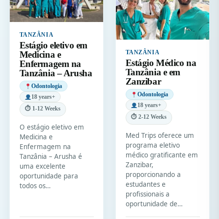
TANZÂNIA
Estágio eletivo em
TANZÂNIA
Medicina e
Estágio Médico na
Enfermagem na
Tanzânia e em
Tanzânia – Arusha
Zanzibar
Odontologia
Odontologia
18 years+
18 years+
⏱ 1-12 Weeks
⏱ 2-12 Weeks
O estágio eletivo em
Med Trips oferece um
Medicina e
programa eletivo
Enfermagem na
médico gratificante em
Tanzânia – Arusha é
Zanzibar,
uma excelente
proporcionando a
oportunidade para
estudantes e
todos os…
profissionais a
oportunidade de…