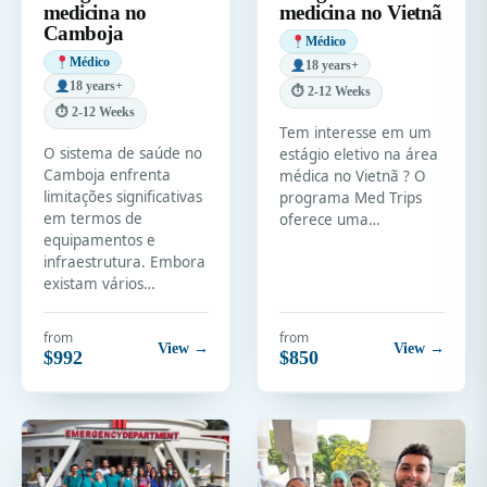
medicina no
medicina no Vietnã
Camboja
Médico
Médico
18 years+
18 years+
⏱ 2-12 Weeks
⏱ 2-12 Weeks
Tem interesse em um
O sistema de saúde no
estágio eletivo na área
Camboja enfrenta
médica no Vietnã ? O
limitações significativas
programa Med Trips
em termos de
oferece uma…
equipamentos e
infraestrutura. Embora
existam vários…
from
from
View →
View →
$992
$850