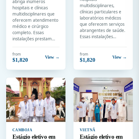
abriga inúmeros
multidisciplinares,
hospitais e clínicas
clínicas particulares e
multidisciplinares que
laboratórios médicos
oferecem atendimento
que oferecem serviços
médico e cirúrgico
abrangentes de saúde.
completo. Essas
Essas instalações…
instalações prestam…
from
from
View →
View →
$1,820
$1,820
CAMBOJA
VIETNÃ
Estágio eletivo em
Estágio eletivo em