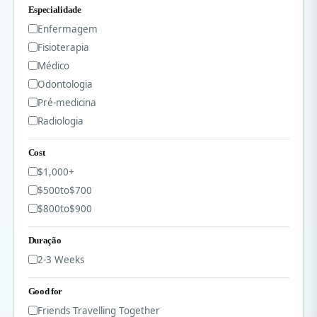
Especialidade
Enfermagem
Fisioterapia
Médico
Odontologia
Pré-medicina
Radiologia
Cost
$1,000
+
$500
to
$700
$800
to
$900
Duração
2-3 Weeks
Good for
Friends Travelling Together