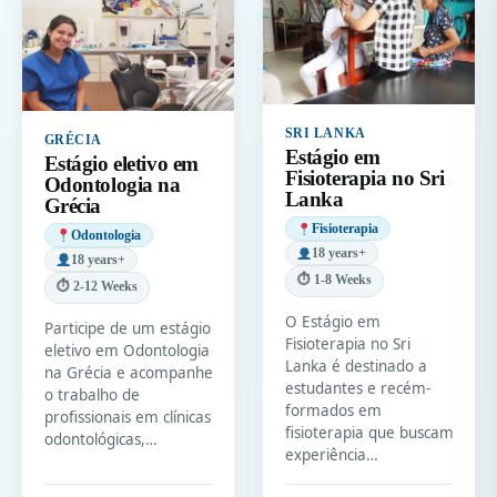
SRI LANKA
GRÉCIA
Estágio em
Estágio eletivo em
Fisioterapia no Sri
Odontologia na
Lanka
Grécia
Fisioterapia
Odontologia
18 years+
18 years+
⏱ 1-8 Weeks
⏱ 2-12 Weeks
O Estágio em
Participe de um estágio
Fisioterapia no Sri
eletivo em Odontologia
Lanka é destinado a
na Grécia e acompanhe
estudantes e recém-
o trabalho de
formados em
profissionais em clínicas
fisioterapia que buscam
odontológicas,…
experiência…