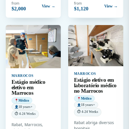
from
from
View →
View →
$2,000
$1,120
MARROCOS
MARROCOS
Estágio eletivo em
Estágio médico
laboratório médico
eletivo em
no Marrocos
Marrocos
Médico
Médico
18 years+
18 years+
⏱ 4-24 Weeks
⏱ 4-24 Weeks
Rabat abriga diversos
Rabat, Marrocos,
hospitais