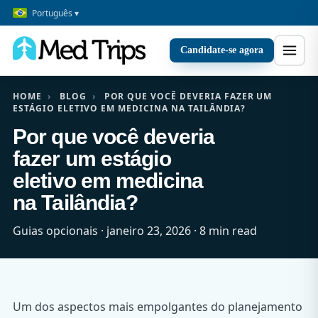
Português ▾
Candidate-se agora
HOME
›
BLOG
›
POR QUE VOCÊ DEVERIA FAZER UM
ESTÁGIO ELETIVO EM MEDICINA NA TAILÂNDIA?
Por que você deveria
fazer um estágio
eletivo em medicina
na Tailândia?
Guias opcionais · janeiro 23, 2026 · 8 min read
Um dos aspectos mais empolgantes do planejamento