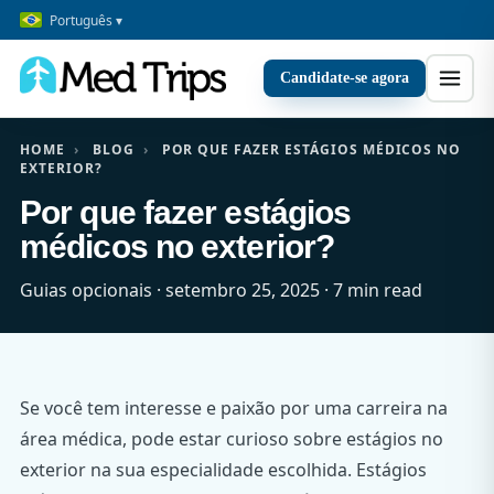
Português ▾
Candidate-se agora
HOME
›
BLOG
›
POR QUE FAZER ESTÁGIOS MÉDICOS NO
EXTERIOR?
Por que fazer estágios
médicos no exterior?
Guias opcionais · setembro 25, 2025 · 7 min read
Se você tem interesse e paixão por uma carreira na
área médica, pode estar curioso sobre estágios no
exterior na sua especialidade escolhida. Estágios