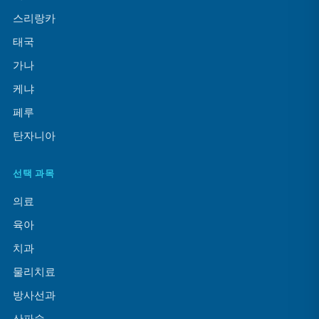
스리랑카
태국
가나
케냐
페루
탄자니아
선택 과목
의료
육아
치과
물리치료
방사선과
산파술