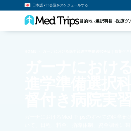
日本語 ▾
会議をスケジュールする
目的地
選択科目
医療グ
HOME
›
ガーナにおける医学部進学準備選択科目｜監督付き
ガーナにおけ
進学準備選択
督付き病院実
ガーナにおけるMed Tripsのすべての医学
いて、日程、料金、指導体制、資金調達に関