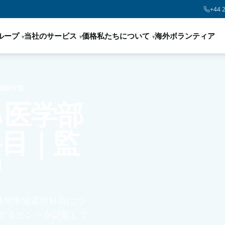
+44 
ループ
当社のサービス
価格
私たちについて
海外ボランティア
病院実習
る医学部
科目｜監
習
部進学準備選択科目につ
するヒントを記載して