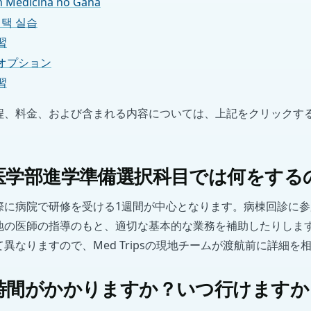
em Medicina no Gana
선택 실습
習
オプション
習
程、料金、および含まれる内容については、上記をクリックす
医学部進学準備選択科目では何をする
際に病院で研修を受ける1週間が中心となります。病棟回診に
地の医師の指導のもと、適切な基本的な業務を補助したりしま
異なりますので、Med Tripsの現地チームが渡航前に詳細を
時間がかかりますか？いつ行けますか