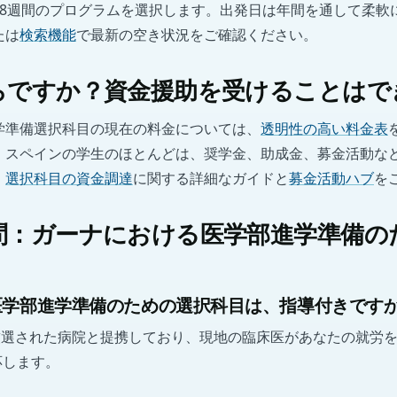
～8週間のプログラムを選択します。出発日は年間を通して柔軟
たは
検索機能
で最新の空き状況をご確認ください。
らですか？資金援助を受けることはで
学準備選択科目の現在の料金については、
透明性の高い料金表
、スペインの学生のほとんどは、奨学金、助成金、募金活動な
。
選択科目の資金調達
に関する詳細なガイドと
募金活動ハブ
を
問：ガーナにおける医学部進学準備の
医学部進学準備のための選択科目は、指導付きです
psは厳選された病院と提携しており、現地の臨床医があなたの就労
応します。