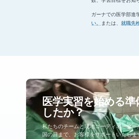
数、学習目標をお知
ガーナでの医学部進
い。
または、
就職先
医学実習を始める準
したか？
私たちのチームと現地コーディネーター
国の日まで、お客様をサポートいたしま