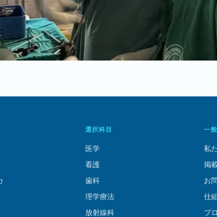
選択科目
一
医学
私
看護
掲
カ
歯科
お
理学療法
仕
放射線科
プ