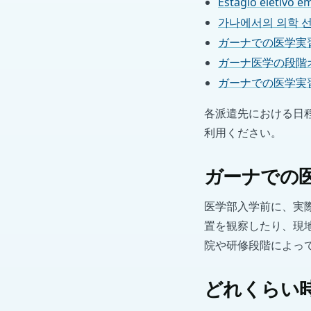
Estágio eletivo 
가나에서의 의학 
ガーナでの医学実
ガーナ医学の段階
ガーナでの医学実
各派遣先における日
利用ください。
ガーナでの
医学部入学前に、実
置を観察したり、現
院や研修段階によって
どれくらい