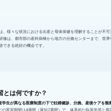
、様々な状況における出産と母体保健を理解することが不可欠です
研修は、都市部の産科病棟から地方の分娩センターまで、世界
験できる絶好の機会です。
習とは何ですか？
産学生が異なる医療制度の下で妊婦健診、分娩、産後ケアを観
どの実習期間は4週間（最短2週間）で、体系的な臨床学習と異