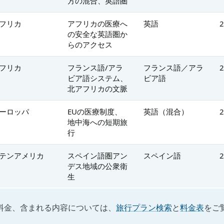
方の混合、英語圏
フリカ
アフリカの医療へ
英語
の安全な英語圏か
らのアクセス
フリカ
フランス語/アラ
フランス語／アラ
ビア語システム、
ビア語
北アフリカの文脈
ーロッパ
EUの医療制度、
英語（混合）
地中海への短期旅
行
テンアメリカ
スペイン語圏アン
スペイン語
デス地域の公衆衛
生
料金、含まれる内容については、
旅行プラン検索
と
料金表
をご