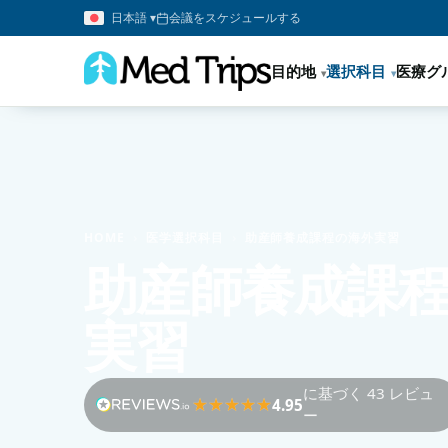
日本語 ▾
会議をスケジュールする
目的地
選択科目
医療グ
HOME
›
医学選択科目
›
助産師養成課程の海外実習
助産師養成課
実習
に基づく 43 レビュ
4.95
ー