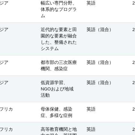
ジア
幅広い専門分野、
英語
体系的なプログラ
ム
ジア
近代的な要素と田
英語（混合）
園的な要素が融合
した、整備された
システム
ジア
都市部の三次医療
英語（混合）
機関、感染症
ジア
低資源学習、
英語（混合）
NGOおよび地域
活動
フリカ
母体保健、感染
英語
症、多様な症例
フリカ
高等教育機関と地
英語