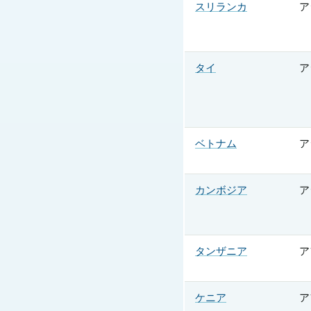
スリランカ
ア
タイ
ア
ベトナム
ア
カンボジア
ア
タンザニア
ア
ケニア
ア