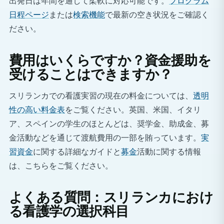
出発日は年間を通して柔軟に対応可能です。
プログラム
日程ページ
または
検索機能
で最新の空き状況をご確認く
ださい。
費用はいくらですか？資金援助を
受けることはできますか？
スリランカでの看護実習の現在の料金については、
透明
性の高い料金表
をご覧ください。英国、米国、イタリ
ア、スペインの学生のほとんどは、奨学金、助成金、募
金活動などを通じて渡航費用の一部を賄っています。
実
習資金
に関する詳細なガイドと
募金
活動に関する情報
は、こちらをご覧ください。
よくある質問：スリランカにおけ
る看護学の選択科目