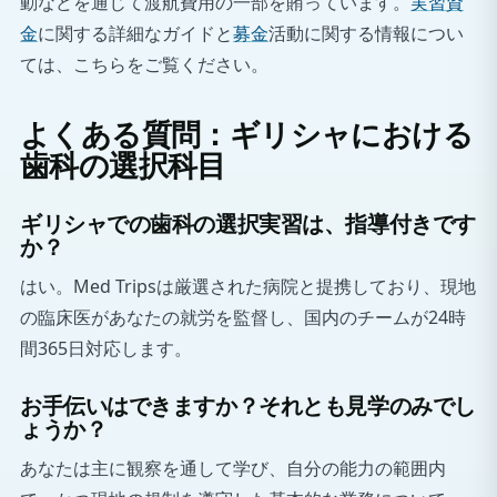
動などを通じて渡航費用の一部を賄っています。
実習資
金
に関する詳細なガイドと
募金
活動に関する情報につい
ては、こちらをご覧ください。
よくある質問：ギリシャにおける
歯科の選択科目
ギリシャでの歯科の選択実習は、指導付きです
か？
はい。Med Tripsは厳選された病院と提携しており、現地
の臨床医があなたの就労を監督し、国内のチームが24時
間365日対応します。
お手伝いはできますか？それとも見学のみでし
ょうか？
あなたは主に観察を通して学び、自分の能力の範囲内