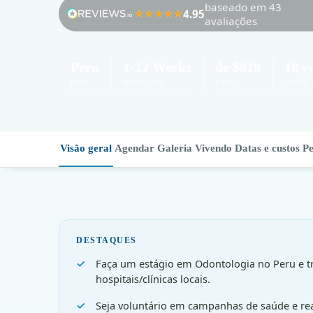
baseado em 43
4.95
avaliações
Peru
1-12 Weeks
de $819
18 y
PAÍS
DURAÇÃO
PREÇO
IDADE
Visão geral
Agendar
Galeria
Vivendo
Datas e custos
Pe
DESTAQUES
Faça um estágio em Odontologia no Peru e tr
hospitais/clínicas locais.
Seja voluntário em campanhas de saúde e real