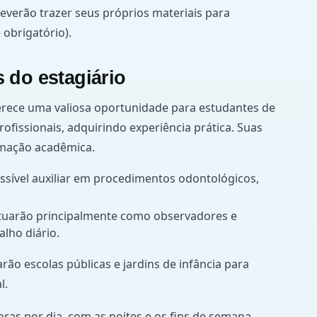
everão trazer seus próprios materiais para
 obrigatório).
 do estagiário
erece uma valiosa oportunidade para estudantes de
ofissionais, adquirindo experiência prática. Suas
rmação acadêmica.
ossível auxiliar em procedimentos odontológicos,
 atuarão principalmente como observadores e
alho diário.
arão escolas públicas e jardins de infância para
l.
ras por dia, com as noites e os fins de semana