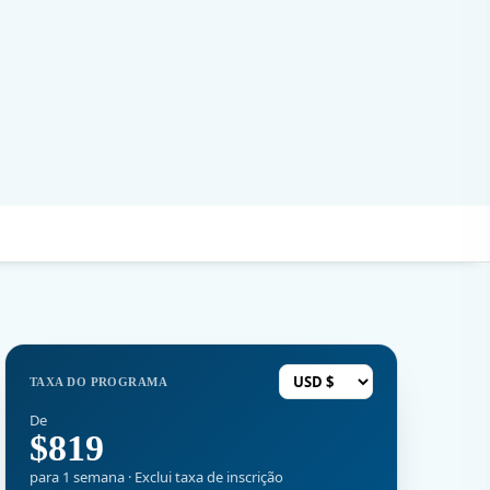
TAXA DO PROGRAMA
De
$819
para 1 semana · Exclui taxa de inscrição