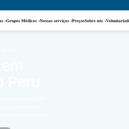
as
Grupos Médicos
Nossos serviços
Preços
Sobre nós
Voluntariad
 NO PERU
o em
o Peru
ologia no Peru foi
ogia que desejam
osas trabalhando ao