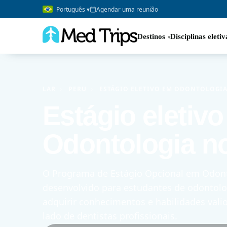
Português ▾
Agendar uma reunião
Destinos
Disciplinas eletiv
LAR
›
PERU
›
ESTÁGIO ELETIVO EM ODONTOLOGIA
Estágio eletiv
Odontologia n
O Programa de Estágio Opcional em Odont
desenvolvido para estudantes de odontol
adquirir conhecimentos e habilidades vali
lado de dentistas profissionais.