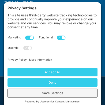
개인정보 보호정책
이용약관
쿠키 정책
~로 만들어짐
~에 의해
Impact Explorers
First Floor, 5-6 Chalice Close, Wallington, SM6 9RU, United Kingdom
© 2026 Impact Explorers Ltd. All Rights Reserved. Company
Chat with us
Number:12187940, VAT No. GB430870704