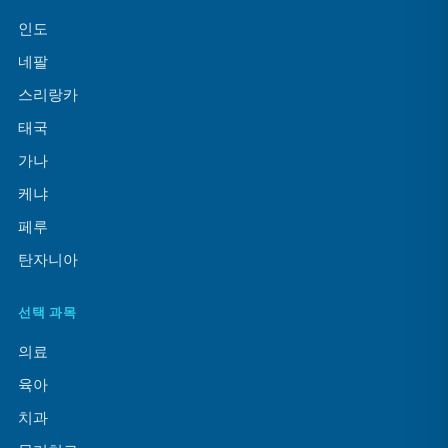
인도
네팔
스리랑카
태국
가나
케냐
페루
탄자니아
선택 과목
의료
육아
치과