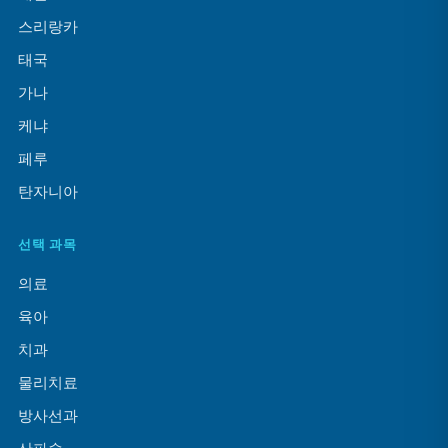
스리랑카
태국
가나
케냐
페루
탄자니아
선택 과목
의료
육아
치과
물리치료
방사선과