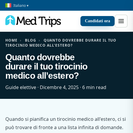
Italiano ▾
Candidati ora
HOME
›
BLOG
›
QUANTO DOVREBBE DURARE IL TUO
TIROCINIO MEDICO ALL’ESTERO?
Quanto dovrebbe
durare il tuo tirocinio
medico all’estero?
Guide elettive · Dicembre 4, 2025 · 6 min read
Quando si pianifica un tirocinio medico all'estero, ci si
può trovare di fronte a una lista infinita di domande.