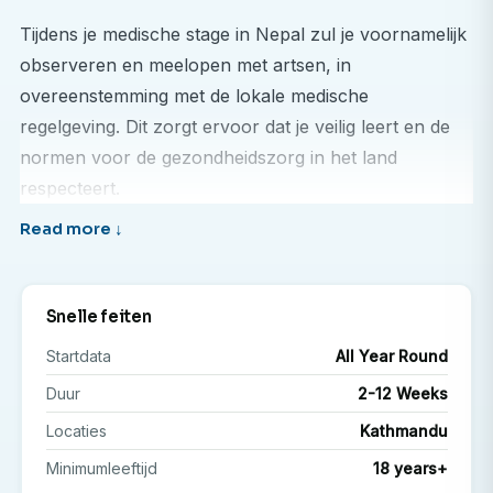
Tijdens je medische stage in Nepal zul je voornamelijk
observeren en meelopen met artsen, in
overeenstemming met de lokale medische
regelgeving. Dit zorgt ervoor dat je veilig leert en de
normen voor de gezondheidszorg in het land
respecteert.
Je keuzevakervaring omvat het volgende:
Meelopen met lokale artsen en verpleegkundigen
Snelle feiten
tijdens visites op de afdeling, poliklinische consulten
en procedures.
Startdata
All Year Round
Het observeren van de diagnose en behandeling
Duur
2-12 Weeks
van patiënten in overheids- en privéklinieken,
Locaties
Kathmandu
evenals in kleinere gezondheidsklinieken.
Minimumleeftijd
18 years+
Het observeren van de behandeling van