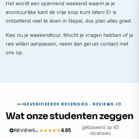
Het wordt een spannend weekend waarin je je
Meelopen met lokale artsen en verpleegkundigen
avontuurlijke kant de vrije loop kunt laten! Er is
tijdens visites op de afdeling, poliklinische consulten
ontzettend veel te doen in Nepal, dus plan alles goed.
en procedures.
Het observeren van de diagnose en behandeling
Kies nu je weekendtour. Mocht je vragen hebben of je
van patiënten in overheids- en privéklinieken,
reis willen aanpassen, neem dan gerust contact met
evenals in kleinere gezondheidsklinieken.
ons op.
Het observeren van de behandeling van
aandoeningen die veel voorkomen in Nepal, zoals
tuberculose, luchtwegaandoeningen, problemen
met de gezondheid van moeders en tropische
ziekten.
GEVERIFIEERDE RECENSIES · REVIEWS.IO
Door te rouleren over verschillende
Wat onze studenten zeggen
ziekenhuisafdelingen – zoals interne geneeskunde,
kindergeneeskunde, verloskunde, chirurgie en
gebaseerd op 43
4.95
spoedeisende hulp – krijg je een breed overzicht
recensies