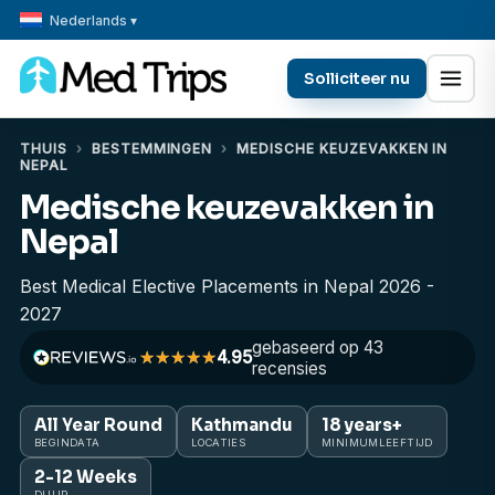
Nederlands ▾
Solliciteer nu
THUIS
›
BESTEMMINGEN
›
MEDISCHE KEUZEVAKKEN IN
NEPAL
Medische keuzevakken in
Nepal
Best Medical Elective Placements in Nepal 2026 -
2027
gebaseerd op 43
4.95
recensies
All Year Round
Kathmandu
18 years+
BEGINDATA
LOCATIES
MINIMUMLEEFTIJD
2-12 Weeks
DUUR