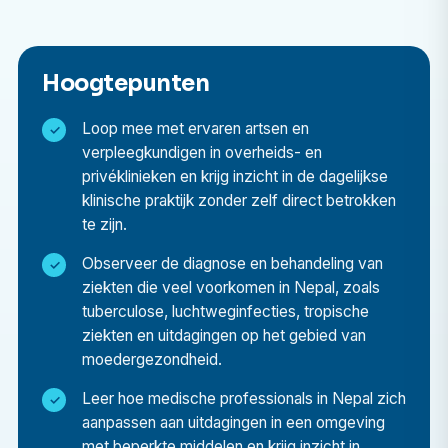
Waarom zou ik een medische stage in Nepal doen?
Door Nepal te kiezen voor je medische stage krijg je
meer dan alleen academische kennis; het is een kans
Hoogtepunten
om persoonlijk en professioneel te groeien en
Loop mee met ervaren artsen en
tegelijkertijd een van de mooiste bestemmingen in Azië
verpleegkundigen in overheids- en
te ervaren.
privéklinieken en krijg inzicht in de dagelijkse
klinische praktijk zonder zelf direct betrokken
Waardevolle internationale exposure
te zijn.
Leer hoe gezondheidszorgsystemen functioneren
Observeer de diagnose en behandeling van
in omgevingen met beperkte middelen en begrijp de
ziekten die veel voorkomen in Nepal, zoals
verschillen tussen westerse en Zuid-Aziatische
tuberculose, luchtweginfecties, tropische
medische praktijken.
ziekten en uitdagingen op het gebied van
Begeleide leerervaring
moedergezondheid.
Laat u begeleiden door ervaren artsen en
Leer hoe medische professionals in Nepal zich
verpleegkundigen die inzicht geven in
aanpassen aan uitdagingen in een omgeving
patiëntenzorg, ziekenhuismanagement en culturele
met beperkte middelen en krijg inzicht in