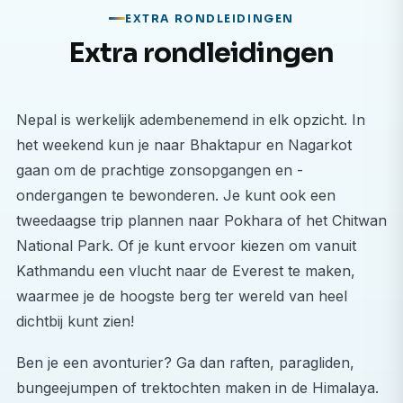
Door je aan te passen aan een nieuwe cultuur en
EXTRA RONDLEIDINGEN
medische omgeving ontwikkel je veerkracht,
Extra rondleidingen
aanpassingsvermogen en interculturele
communicatievaardigheden die zowel je carrière als
je persoonlijke vooruitzichten zullen versterken.
Nepal is werkelijk adembenemend in elk opzicht. In
het weekend kun je naar Bhaktapur en Nagarkot
Welke werkzaamheden zal ik uitvoeren tijdens mijn
gaan om de prachtige zonsopgangen en -
medische keuzevakstage?
ondergangen te bewonderen. Je kunt ook een
Tijdens je medische stage in Nepal zul je voornamelijk
tweedaagse trip plannen naar Pokhara of het Chitwan
observeren en meelopen met artsen, in
National Park. Of je kunt ervoor kiezen om vanuit
overeenstemming met de lokale medische
Kathmandu een vlucht naar de Everest te maken,
regelgeving. Dit zorgt ervoor dat je veilig leert en de
waarmee je de hoogste berg ter wereld van heel
normen voor de gezondheidszorg in het land
dichtbij kunt zien!
respecteert.
Ben je een avonturier? Ga dan raften, paragliden,
Je keuzevakervaring omvat het volgende:
bungeejumpen of trektochten maken in de Himalaya.