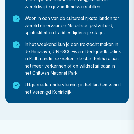
benaderingen van de gezondheidszorg.
wereldwijde gezondheidsverschillen.
Culturele onderdompeling
Woon in een van de cultureel rijkste landen ter
Wonen in Nepal biedt je de mogelijkheid om contact
wereld en ervaar de Nepalese gastvrijheid,
te leggen met lokale gemeenschappen, de
spiritualiteit en tradities tijdens je stage.
Nepalese gastvrijheid te ervaren en een diepere
In het weekend kun je een trektocht maken in
waardering te krijgen voor het leven in een
de Himalaya, UNESCO-werelderfgoedlocaties
ontwikkelingsland.
in Kathmandu bezoeken, de stad Pokhara aan
het meer verkennen of op wildsafari gaan in
Avontuur buiten het ziekenhuis
het Chitwan National Park.
Ontdek in het weekend de ongelooflijke
landschappen en het erfgoed van Nepal: van
Uitgebreide ondersteuning in het land en vanuit
het Verenigd Koninkrijk.
trektochten in de Himalaya tot een bezoek aan
UNESCO-werelderfgoedlocaties in Kathmandu,
ontspanning in de stad Pokhara aan het meer, of
een wildsafari in het Chitwan National Park.
persoonlijke groei