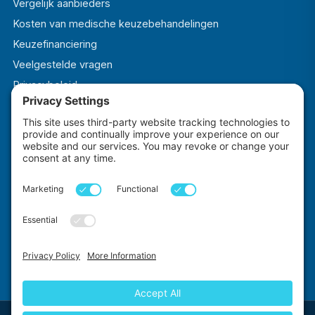
Vergelijk aanbieders
Kosten van medische keuzebehandelingen
Keuzefinanciering
Veelgestelde vragen
Privacybeleid
Algemene voorwaarden
Cookiebeleid