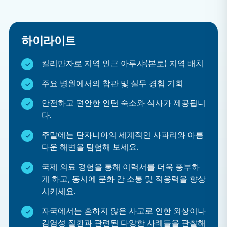
탄자니아에서의 의학 선택 실습은 주로 참관 위주로 진행
되지만, 참여 수준은 학생의 학업 배경과 경험에 따라 달
라질 수 있습니다. 인턴들은 현지 의사들을 따라다니며 탄
하이라이트
자니아의 일반적인 건강 문제에 대해 배우고, 지역 사회
킬리만자로 지역 인근 아루샤(본토) 지역 배치
봉사 활동을 지원할 수도 있습니다.
주요 병원에서의 참관 및 실무 경험 기회
인턴은 관심사, 시간적 여유, 기술 수준에 따라 다음과 같
은 분야에서 참관하거나 배치되기를 요청할 수 있습니다.
안전하고 편안한 인턴 숙소와 식사가 제공됩니
다.
일반 의학
주말에는 탄자니아의 세계적인 사파리와 아름
소아과
다운 해변을 탐험해 보세요.
산부인과
국제 의료 경험을 통해 이력서를 더욱 풍부하
수술
게 하고, 동시에 문화 간 소통 및 적응력을 향상
응급실
시키세요.
육아
자국에서는 흔하지 않은 사고로 인한 외상이나
치과
감염성 질환과 관련된 다양한 사례들을 관찰해