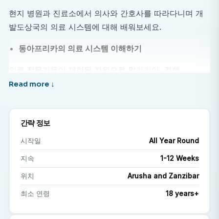
현지 병원과 진료소에서 의사와 간호사를 따라다니며 개
발도상국의 의료 시스템에 대해 배워보세요.
동아프리카의 의료 시스템 이해하기
의료 전문가들이 제한된 자원으로 말라리아, 결핵,
HIV/AIDS와 같은 질병을 어떻게 치료하는지 직접 확인해
보세요.
전문 네트워킹
간략 정보
전 세계의 의료진, 해외 인턴, 그리고 동료 학생들과 소통
시작일
All Year Round
하세요.
지속
1-12 Weeks
문화 몰입
위치
Arusha and Zanzibar
최소 연령
18 years+
아루샤에서 생활하고 배우세요. 마사이 문화, 향신료 농장,
활기 넘치는 아루샤 거리를 탐험해 보세요.