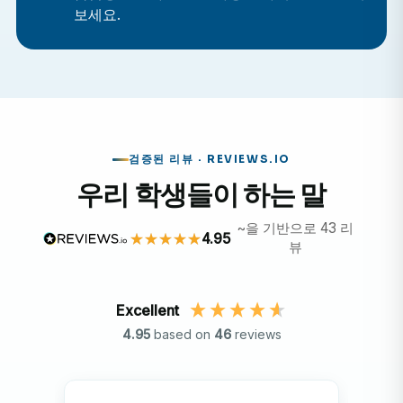
여러분은 탄자니아의 의료 시스템에 대한 귀중한 통찰력
보세요.
을 얻고, 고국에서는 흔히 볼 수 없는 사례들을 관찰하며,
미래 의학 분야에 필수적인 다문화적 역량을 개발하게 될
것입니다.
참고: 예비 의대생 및 1학년 학생은 참관 위주의 실습을 하
게 됩니다. 고학년 학생은 시설 및 지도교수의 판단에 따라
검증된 리뷰 · REVIEWS.IO
기본적인 업무를 지원할 수 있습니다.
우리 학생들이 하는 말
탄자니아에서 의학 실습을 선택하는 이유는 무엇일까요?
~을 기반으로 43 리
4.95
뷰
국제 의료 경험
현지 병원과 진료소에서 의사와 간호사를 따라다니며 개
Excellent
발도상국의 의료 시스템에 대해 배워보세요.
4.95
based on
46
reviews
동아프리카의 의료 시스템 이해하기