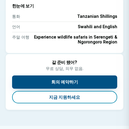
한눈에 보기
주말 탐험
통화
Tanzanian Shillings
아루샤에서 출발: 세렝게티, 응고롱고로 분화구, 타랑기레
언어
Swahili and English
국립공원으로 사파리 여행을 떠나거나 킬리만자로 산 기
슭에서 하이킹을 즐겨보세요.
주말 여행
Experience wildlife safaris in Serengeti &
Ngorongoro Region
잔지바르에서: 새하얀 모래 해변에서 휴식을 취하고, 스노
클링이나 다이빙을 즐기고, 섬의 풍부한 역사를 탐험해 보
갈 준비 됐어?
세요.
무료 상담, 의무 없음.
직업상의 이점
회의 예약하기
국제 의료 경험을 통해 이력서를 강화하고, 다문화 소통
지금 지원하세요
능력을 개발하며, 의과대학 진학 또는 향후 의료 분야 진
출을 위한 지원서를 더욱 탄탄하게 만드세요.
인턴으로 일하면 어떤 업무를 하게 되나요?