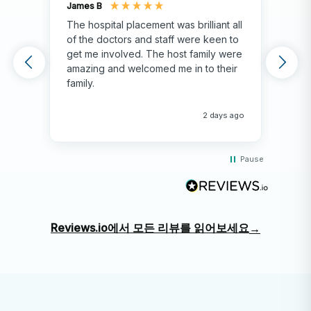
의료 전문가들이 제한된 자원으로 말라리아, 결핵,
James B
Isla
HIV/AIDS와 같은 질병을 어떻게 치료하는지 직접 확인해
The hospital placement was brilliant all
The
of the doctors and staff were keen to
fami
보세요.
get me involved. The host family were
env
amazing and welcomed me in to their
hos
전문 네트워킹
family.
env
hap
전 세계의 의료진, 해외 인턴, 그리고 동료 학생들과 소통
me 
2 days ago
하세요.
문화 몰입
Pause
아루샤에서 생활하고 배우세요. 마사이 문화, 향신료 농장,
활기 넘치는 아루샤 거리를 탐험해 보세요.
Reviews.io에서 모든 리뷰를 읽어보세요
→
주말 탐험
아루샤에서 출발: 세렝게티, 응고롱고로 분화구, 타랑기레
국립공원으로 사파리 여행을 떠나거나 킬리만자로 산 기
슭에서 하이킹을 즐겨보세요.