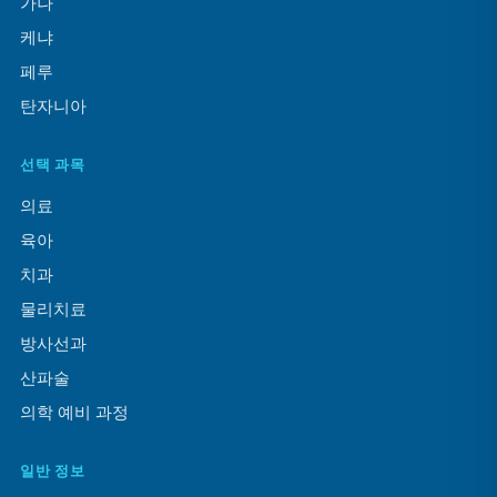
가나
케냐
페루
탄자니아
선택 과목
의료
육아
치과
물리치료
방사선과
산파술
의학 예비 과정
일반 정보