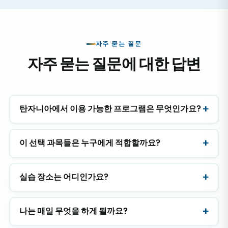
인턴은 관심사, 시간적 여유, 기술 수준에 따라 다음과 같
은 분야에서 참관하거나 배치되기를 요청할 수 있습니다.
자주 묻는 질문
일반 의학
자주 묻는 질문에 대한 답변
소아과
산부인과
수술
탄자니아에서 이용 가능한 프로그램은 무엇인가요?
응급실
육아
이 선택 과목들은 누구에게 적합할까요?
치과
여러분은 탄자니아의 의료 시스템에 대한 귀중한 통찰력
실습 장소는 어디인가요?
을 얻고, 고국에서는 흔히 볼 수 없는 사례들을 관찰하며,
미래 의학 분야에 필수적인 다문화적 역량을 개발하게 될
것입니다.
나는 매일 무엇을 하게 될까요?