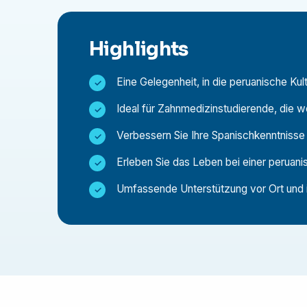
Erkunden Sie Perus weltberühmtes Kulturer
Tauchen Sie ein in die peruanischen Tradition
Highlights
Was werde ich als Teilnehmer tun?
Eine Gelegenheit, in die peruanische Kul
Je nach gewähltem Programm haben Sie folgen
Ideal für Zahnmedizinstudierende, die 
Unterstützen Sie Ärzte oder Zahnärzte bei i
Verbessern Sie Ihre Spanischkenntnisse
Patientenversorgung.
Erleben Sie das Leben bei einer peruan
Unterstützung bei der Sterilisation, der Ins
Hospitieren Sie bei Fachkräften in Allgemein
Umfassende Unterstützung vor Ort und 
Organisieren und leiten Sie Kampagnen zur 
Beteiligen Sie sich an Aufklärungsprogramme
Gesundheitsversorgung zu verbessern.
Warum ein Programm in Peru wählen?