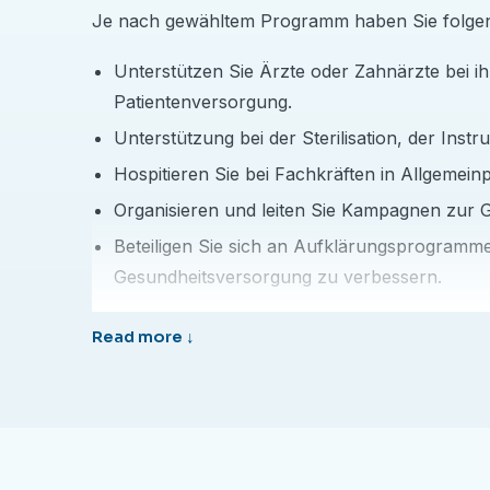
Je nach gewähltem Programm haben Sie folgen
Unterstützen Sie Ärzte oder Zahnärzte bei i
Patientenversorgung.
Unterstützung bei der Sterilisation, der Ins
Hospitieren Sie bei Fachkräften in Allgemein
Organisieren und leiten Sie Kampagnen zur 
Beteiligen Sie sich an Aufklärungsprogramme
Gesundheitsversorgung zu verbessern.
Warum ein Programm in Peru wählen?
Diese Programme sind mehr als nur klinische Erf
Arbeiten Sie in der wunderschönen, historis
Sammeln Sie wertvolle Praxiserfahrung, um 