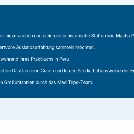
be, darunter Machu Picchu.
en, die Kultur und den Alltag.
tur einzutauchen und gleichzeitig historische Stätten wie Machu 
de Möglichkeiten:
wertvolle Auslandserfahrung sammeln möchten.
hren täglichen Aufgaben und der
 während Ihres Praktikums in Peru
ischen Gastfamilie in Cusco und lernen Sie die Lebensweise der 
trumentenaufbereitung und klinischen Verfahren.
praxen oder Spezialabteilungen.
in Großbritannien durch das Med Trips-Team.
Gesundheitsaufklärung in Schulen und Gemeinden.
n, die darauf abzielen, den Zugang zur