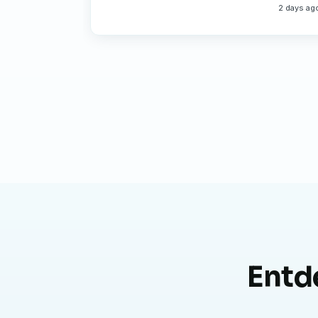
2 days ag
Entd