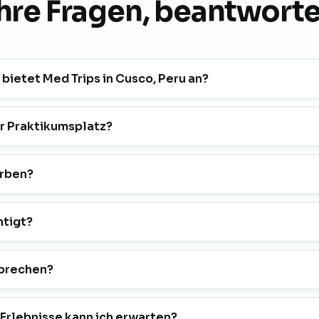
Ihre Fragen, beantworte
ietet Med Trips in Cusco, Peru an?
r Praktikumsplatz?
erben?
htigt?
sprechen?
Erlebnisse kann ich erwarten?