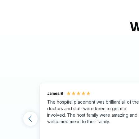
Diese Programme sind mehr als nur klinische Erf
Arbeiten Sie in der wunderschönen, historis
W
Sammeln Sie wertvolle Praxiserfahrung, um 
Erkunden Sie Perus weltberühmtes Kulturer
Tauchen Sie ein in die peruanischen Tradition
James B
The hospital placement was brilliant all of the
doctors and staff were keen to get me
involved. The host family were amazing and
welcomed me in to their family.