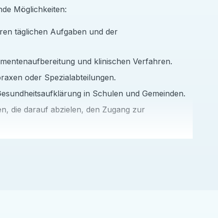
de Möglichkeiten:
hren täglichen Aufgaben und der
trumentenaufbereitung und klinischen Verfahren.
praxen oder Spezialabteilungen.
Gesundheitsaufklärung in Schulen und Gemeinden.
n, die darauf abzielen, den Zugang zur
ahrungen – sie sind kulturelle Reisen. Sie werden:
chen Stadt Cusco.
Ihre Karriere im Gesundheitswesen zu stärken.