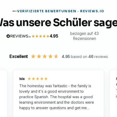
ahrungen – sie sind kulturelle Reisen. Sie werden:
VERIFIZIERTE BEWERTUNGEN · REVIEWS.IO
chen Stadt Cusco.
as unsere Schüler sag
Ihre Karriere im Gesundheitswesen zu stärken.
be, darunter Machu Picchu.
bezogen auf 43
4.95
Rezensionen
en, die Kultur und den Alltag.
Excellent
4.95
based on
46
reviews
Isla
The homestay was fantastic - the family is
lovely and it's a good environment to
practice Spanish. The hospital was a good
learning environment and the doctors were
happy to answer questions and get me
involved