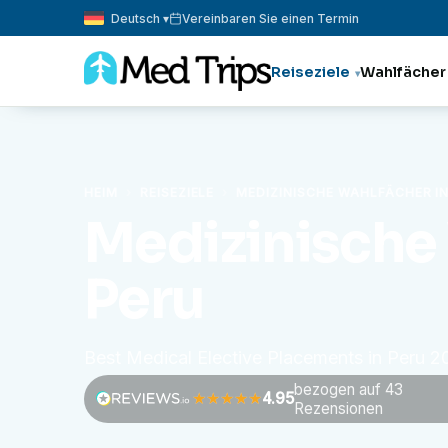
Deutsch ▾
Vereinbaren Sie einen Termin
Reiseziele
Wahlfächer
HEIM
›
REISEZIELE
›
MEDIZINISCHE WAHLFÄCHER I
Medizinische 
Peru
Best Medical Elective Placements in Peru 
bezogen auf 43
4.95
Rezensionen