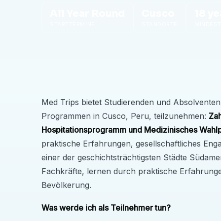
All Year Round
Cusco
18 ye
STARTTERMINE
STANDORTE
MINDEST
Med Trips bietet Studierenden und Absolventen
Programmen in Cusco, Peru, teilzunehmen:
Zah
Hospitationsprogramm und Medizinisches Wahl
praktische Erfahrungen, gesellschaftliches Eng
einer der geschichtsträchtigsten Städte Südame
Fachkräfte, lernen durch praktische Erfahrungen
Bevölkerung.
Was werde ich als Teilnehmer tun?