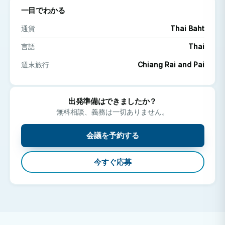
の地域における病院医療の構造を理解することができま
一目でわかる
す。
通貨
Thai Baht
注：これは観察のみを目的とした選択科目です。患者へ
言語
Thai
の直接的なケアや実践的な臨床業務は許可されていませ
週末旅行
Chiang Rai and Pai
ん。
タイで医学実習を行う理由とは？
出発準備はできましたか？
チェンマイでのこのプログラムに参加することで、キャ
無料相談、義務は一切ありません。
リア開発、文化体験、そして自己成長という3つの要素を
会議を予約する
完璧に組み合わせることができます。
今すぐ応募
国際的な医療経験
様々な医療部門で活躍する、高度なスキルを持つタイ
の医師や看護師たちの仕事ぶりを観察してみましょ
う。
タイの医療制度を理解する