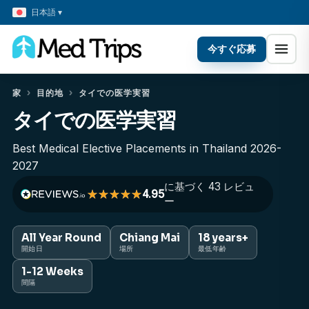
日本語 ▾
今すぐ応募
家
›
目的地
›
タイでの医学実習
タイでの医学実習
Best Medical Elective Placements in Thailand 2026-
2027
に基づく 43 レビュ
4.95
ー
All Year Round
Chiang Mai
18 years+
開始日
場所
最低年齢
1-12 Weeks
間隔