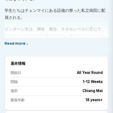
学生たちはチェンマイにある設備の整った私立病院に配
属される。
インターン生は、興味、都合、スキルレベルに応じて、
以下のような特定の部署での見学を希望することができ
ます。
一般外科
脳神経外科
基本情報
整形外科
開始日
All Year Round
歯科
間隔
1-12 Weeks
内科など
場所
Chiang Mai
タイの近代的な医療施設に触れ、医師や看護師が患者と
最低年齢
18 years+
どのように接しているかを目の当たりにし、アジアのこ