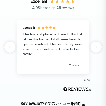
Excellent
4.95
based on
46
reviews
James B
Isla
The hospital placement was brilliant all
The
of the doctors and staff were keen to
fami
get me involved. The host family were
env
amazing and welcomed me in to their
hos
family.
env
hap
me 
2 days ago
Pause
Reviews.ioで全てのレビューを読む
→