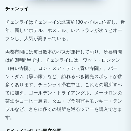
チェンライ
チェンマイでのこのプログラムに参加することで、キャ
リア開発、文化体験、そして自己成長という3つの要素を
チェンライはチェンマイの北東約130マイルに位置し、近
完璧に組み合わせることができます。
年、新しいホテル、ホステル、レストランが次々とオー
プンし、人気が高まっている。
国際的な医療経験
様々な医療部門で活躍する、高度なスキルを持つタイ
両都市間には毎日数本のバスが運行しており、所要時間
の医師や看護師たちの仕事ぶりを観察してみましょ
は約3時間半です。チェンライには、ワット・ロンクン
う。
（白い寺院）、ロン・スア・テン（青い寺院）、バー
タイの医療制度を理解する
ン・ダム（黒い家）など、訪れるべき観光スポットが数
急速に発展している国における医療制度の仕組み、特
多くあります。チェンライ滞在中は、これらの場所すべ
に民間医療制度と公的医療制度の違いについて学びま
てに加え、ゴールデン・トライアングル、メーサロンの
しょう。
茶畑やコーヒー農園、タム・プラ洞窟やモンキー・テン
プルなど、さらに多くの場所を巡るツアーを購入できま
プロフェッショナルなネットワーク構築
す。
世界中の医療専門家や研修医仲間と有意義な繋がりを
築きましょう。
ドイ・インタノン国立公園