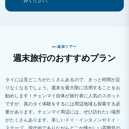
みください。
か。
キャリア上のメリット
海外での研修経験は、あなたの履歴書を充実させ、進
学や医療関係の職に応募する際に、他の応募者との差
別化につながります。
追加ツアー
医学実習ではどのような仕事をすることになりますか？
週末旅行のおすすめプラン
タイでの医学実習は、完全に観察型であり、学生は経験
豊富な医療従事者に同行することで学習に集中できるよ
うになっている。
タイには見どころがたくさんあるので、きっと時間が足
学生たちはチェンマイにある設備の整った私立病院に配
りなくなるでしょう。週末を最大限に活用することをお
属される。
勧めします！チェンマイ自体が旅行者に人気のスポット
ですが、真のタイ体験をするには周辺地域も探索する必
インターン生は、興味、都合、スキルレベルに応じて、
要があります。チェンマイ周辺には、ぜひ訪れたい場所
以下のような特定の部署での見学を希望することができ
がたくさんあります。美しいドイ・インタノンやドイ・
ます。
ステープ、現代的でありながらどこか懐かしい雰囲気の