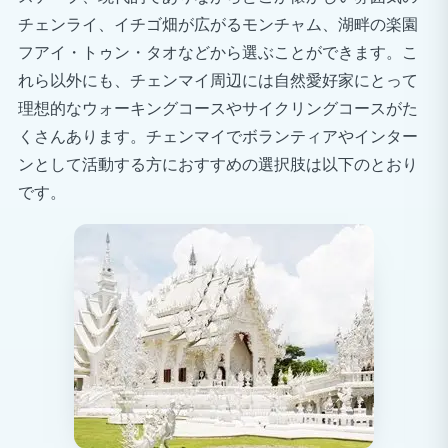
チェンライ、イチゴ畑が広がるモンチャム、湖畔の楽園
一般外科
フアイ・トゥン・タオなどから選ぶことができます。こ
脳神経外科
れら以外にも、チェンマイ周辺には自然愛好家にとって
整形外科
理想的なウォーキングコースやサイクリングコースがた
歯科
くさんあります。チェンマイでボランティアやインター
ンとして活動する方におすすめの選択肢は以下のとおり
内科など
です。
タイの近代的な医療施設に触れ、医師や看護師が患者と
どのように接しているかを目の当たりにし、アジアのこ
の地域における病院医療の構造を理解することができま
す。
注：これは観察のみを目的とした選択科目です。患者へ
の直接的なケアや実践的な臨床業務は許可されていませ
ん。
タイで医学実習を行う理由とは？