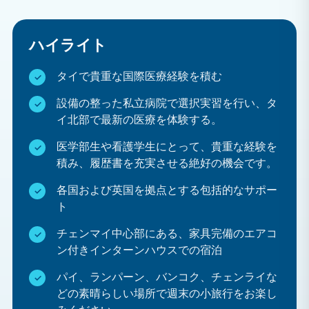
急速に発展している国における医療制度の仕組み、特
に民間医療制度と公的医療制度の違いについて学びま
ハイライト
しょう。
タイで貴重な国際医療経験を積む
プロフェッショナルなネットワーク構築
世界中の医療専門家や研修医仲間と有意義な繋がりを
設備の整った私立病院で選択実習を行い、タ
築きましょう。
イ北部で最新の医療を体験する。
没入型の文化体験
医学部生や看護学生にとって、貴重な経験を
チェンマイの有名な寺院、活気あふれるナイトマーケ
積み、履歴書を充実させる絶好の機会です。
ット、伝統的なタイ料理、そして周囲の山々を探索し
各国および英国を拠点とする包括的なサポー
ましょう。この街は、静寂と冒険が見事に融合した場
ト
所です。
チェンマイ中心部にある、家具完備のエアコ
週末探検
ン付きインターンハウスでの宿泊
自由時間には、山でトレッキングをしたり、象の保護
パイ、ランパーン、バンコク、チェンライな
区を訪れたり、タイの熱帯の島々へ旅行してリラック
どの素晴らしい場所で週末の小旅行をお楽し
スした休暇を過ごしたりしてみてはいかがでしょう