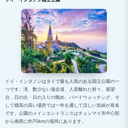
没入型の文化体験
チェンマイの有名な寺院、活気あふれるナイトマーケ
ット、伝統的なタイ料理、そして周囲の山々を探索し
ましょう。この街は、静寂と冒険が見事に融合した場
所です。
週末探検
自由時間には、山でトレッキングをしたり、象の保護
区を訪れたり、タイの熱帯の島々へ旅行してリラック
スした休暇を過ごしたりしてみてはいかがでしょう
か。
ドイ・インタノンはタイで最も人気のある国立公園の一
キャリア上のメリット
つです。滝、数少ない遊歩道、人里離れた村々、展望
海外での研修経験は、あなたの履歴書を充実させ、進
台、日の出・日の入りの眺め、バードウォッチング、そ
学や医療関係の職に応募する際に、他の応募者との差
して標高の高い場所では一年を通して涼しい気候が有名
別化につながります。
です。公園のメインエントランスはチェンマイ市中心部
から南西に約70kmの場所にあります。