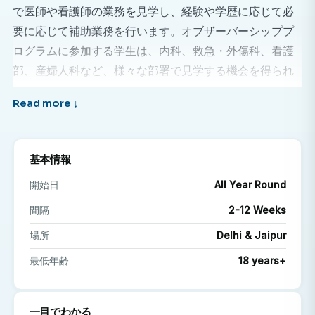
で医師や看護師の業務を見学し、経験や学歴に応じて必
要に応じて補助業務を行います。オブザーバーシッププ
ログラムに参加する学生は、内科、救急・外傷科、看護
部、産婦人科など、様々な部署で見学する機会を得られ
ます。
なぜインドで医学実習を行うべきなのでしょうか？
インドでの医療インターンシップは、臨床学習と異文化
基本情報
体験という他に類を見ない組み合わせを提供します。イ
開始日
All Year Round
ンドでのインターンシップが優れた選択肢である理由は
間隔
2-12 Weeks
以下のとおりです。
場所
Delhi & Jaipur
国際的な医療経験を積む
最低年齢
18 years+
世界最大規模かつ最も多様な人口を抱える地域におけ
る医療システムの実践を観察する。
経験豊富なプロフェッショナルから学びましょう
一目でわかる