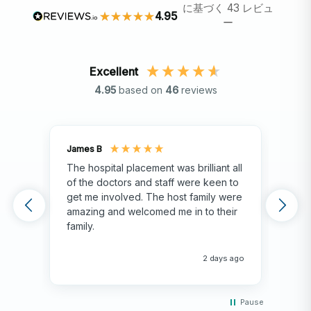
に基づく 43 レビュ
4.95
ー
Excellent
4.95
based on
46
reviews
James B
Isla
The hospital placement was brilliant all
The
of the doctors and staff were keen to
fami
get me involved. The host family were
env
amazing and welcomed me in to their
hos
family.
env
hap
me 
2 days ago
Pause