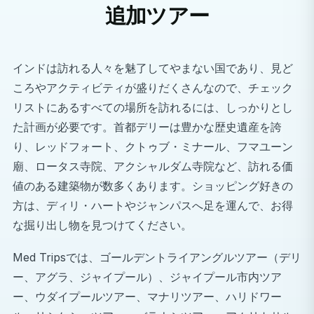
追加ツアー
な医療アプローチについて多くの知見を得ることがで
きます。
発展途上国の医療制度を理解する
インドは訪れる人々を魅了してやまない国であり、見ど
資源の課題がどのように解決されているか、社会経済
ころやアクティビティが盛りだくさんなので、チェック
的背景の異なる患者がどのように治療されているか、
リストにあるすべての場所を訪れるには、しっかりとし
そして公的医療と私的医療がどのように共存している
た計画が必要です。首都デリーは豊かな歴史遺産を誇
かを直接ご覧ください。
り、レッドフォート、クトゥブ・ミナール、フマユーン
キャリアプロフィールを向上させましょう
廟、ロータス寺院、アクシャルダム寺院など、訪れる価
インドでの国際インターンシップやオブザーバーシッ
値のある建築物が数多くあります。ショッピング好きの
プは、履歴書に貴重な国際経験を加え、適応力や異文
方は、ディリ・ハートやジャンパスへ足を運んで、お得
化理解力をアピールするのに役立ちます。
な掘り出し物を見つけてください。
病院の外にあるインドを探訪しよう
Med Tripsでは、ゴールデントライアングルツアー（デリ
自由時間には、インドの驚異を堪能しましょう。デリ
ー、アグラ、ジャイプール）、ジャイプール市内ツア
ーの歴史的建造物（レッドフォートやクトゥブ・ミナ
ー、ウダイプールツアー、マナリツアー、ハリドワー
ールなど）から、ジャイプールの宮殿や砦、さらには