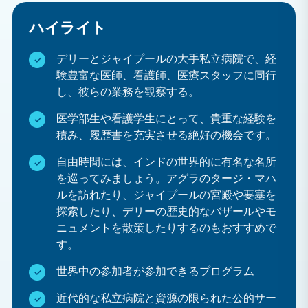
ーの歴史的建造物（レッドフォートやクトゥブ・ミナ
ールなど）から、ジャイプールの宮殿や砦、さらには
ハイライト
アグラのタージ・マハルへの週末旅行まで、インドに
デリーとジャイプールの大手私立病院で、経
は魅力的なスポットが数多くあります。豊かな文化、
験豊富な医師、看護師、医療スタッフに同行
美食、そして歴史遺産に彩られたインドは、忘れられ
し、彼らの業務を観察する。
ない体験を提供してくれるでしょう。
医学部生や看護学生にとって、貴重な経験を
自己成長と文化交流
積み、履歴書を充実させる絶好の機会です。
インドで生活し働くことは、回復力、異文化理解力、
コミュニケーション能力を養うのに役立ち、それは仕
自由時間には、インドの世界的に有名な名所
を巡ってみましょう。アグラのタージ・マハ
事面でも私生活面でもあなたにとって有益となるでし
ルを訪れたり、ジャイプールの宮殿や要塞を
ょう。
探索したり、デリーの歴史的なバザールやモ
ニュメントを散策したりするのもおすすめで
医学実習ではどのような仕事をすることになりますか？
す。
医療・ヘルスケアおよび看護プログラムでは、私立病院
世界中の参加者が参加できるプログラム
で医師や看護師の業務を見学し、経験や学歴に応じて必
近代的な私立病院と資源の限られた公的サー
要に応じて補助業務を行います。オブザーバーシッププ