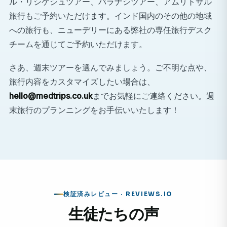
ル・リシケシュツアー、バラナシツアー、アムリトサル
アグラのタージ・マハルへの週末旅行まで、インドに
旅行もご予約いただけます。インド国内のその他の地域
は魅力的なスポットが数多くあります。豊かな文化、
への旅行も、ニューデリーにある弊社の専任旅行デスク
美食、そして歴史遺産に彩られたインドは、忘れられ
チームを通じてご予約いただけます。
ない体験を提供してくれるでしょう。
自己成長と文化交流
さあ、週末ツアーを選んでみましょう。ご不明な点や、
インドで生活し働くことは、回復力、異文化理解力、
旅行内容をカスタマイズしたい場合は、
コミュニケーション能力を養うのに役立ち、それは仕
hello@medtrips.co.uk
までお気軽にご連絡ください。週
事面でも私生活面でもあなたにとって有益となるでし
末旅行のプランニングをお手伝いいたします！
ょう。
検証済みレビュー · REVIEWS.IO
生徒たちの声