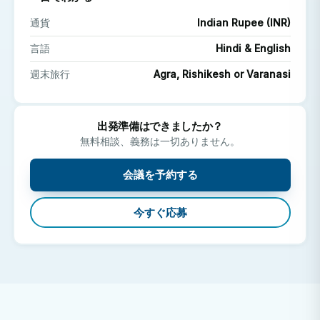
インドの医師、看護師、専門医は毎日膨大な数の患者
通貨
Indian Rupee (INR)
を診察しており、その効率性、適応力、そして革新的
言語
Hindi & English
な医療アプローチについて多くの知見を得ることがで
きます。
週末旅行
Agra, Rishikesh or Varanasi
発展途上国の医療制度を理解する
資源の課題がどのように解決されているか、社会経済
出発準備はできましたか？
的背景の異なる患者がどのように治療されているか、
無料相談、義務は一切ありません。
そして公的医療と私的医療がどのように共存している
会議を予約する
かを直接ご覧ください。
キャリアプロフィールを向上させましょう
今すぐ応募
インドでの国際インターンシップやオブザーバーシッ
プは、履歴書に貴重な国際経験を加え、適応力や異文
化理解力をアピールするのに役立ちます。
病院の外にあるインドを探訪しよう
自由時間には、インドの驚異を堪能しましょう。デリ