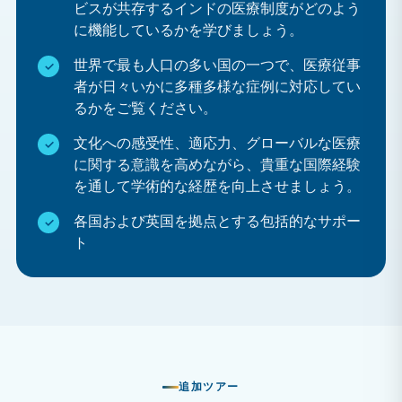
ビスが共存するインドの医療制度がどのよう
ログラムに参加する学生は、内科、救急・外傷科、看護
に機能しているかを学びましょう。
部、産婦人科など、様々な部署で見学する機会を得られ
世界で最も人口の多い国の一つで、医療従事
ます。
者が日々いかに多種多様な症例に対応してい
なぜインドで医学実習を行うべきなのでしょうか？
るかをご覧ください。
文化への感受性、適応力、グローバルな医療
インドでの医療インターンシップは、臨床学習と異文化
に関する意識を高めながら、貴重な国際経験
体験という他に類を見ない組み合わせを提供します。イ
を通して学術的な経歴を向上させましょう。
ンドでのインターンシップが優れた選択肢である理由は
各国および英国を拠点とする包括的なサポー
以下のとおりです。
ト
国際的な医療経験を積む
世界最大規模かつ最も多様な人口を抱える地域におけ
る医療システムの実践を観察する。
経験豊富なプロフェッショナルから学びましょう
インドの医師、看護師、専門医は毎日膨大な数の患者
追加ツアー
を診察しており、その効率性、適応力、そして革新的