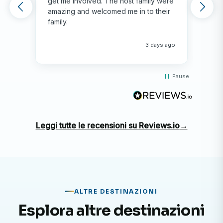
get me involved. The host family were
env
amazing and welcomed me in to their
hos
family.
env
hap
me 
3 days ago
Pause
Leggi tutte le recensioni su Reviews.io
→
ALTRE DESTINAZIONI
Esplora altre destinazioni