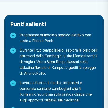
Acquisire familiarità con una varietà di patologie e
approcci terapeutici.
Affianca e impara da medici e infermieri
cambogiani.
Punti salienti
Comprendere i punti di forza e le criticità del
Programma di tirocinio medico elettivo con
sistema sanitario cambogiano.
sede a Phnom Penh
Supportare le attività quotidiane di strutture
sanitarie pubbliche molto frequentate.
Durante il tuo tempo libero, esplora le principali
attrazioni della Cambogia: visita i famosi templi
di Angkor Wat a Siem Reap, rilassati nella
cittadina fluviale di Kampot o goditi le spiagge
di Sihanoukville.
Lavora a fianco di medici, infermieri e
personale sanitario cambogiani che ti
forniranno spunti sia sulla pratica clinica che
sugli approcci culturali alla medicina.