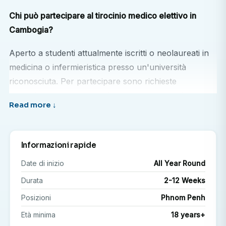
Chi può partecipare al tirocinio medico elettivo in
Cambogia?
Aperto a studenti attualmente iscritti o neolaureati in
medicina o infermieristica presso un'università
riconosciuta. Per partecipare sono richieste
precedenti conoscenze e/o esperienza in ambito
medico.
Cosa farò durante il tirocinio medico elettivo?
Informazioni rapide
Rotazione tra diversi reparti e dipartimenti
Date di inizio
All Year Round
ospedalieri (a seconda della durata del tirocinio)
Durata
2-12 Weeks
Acquisire familiarità con una varietà di patologie e
approcci terapeutici.
Posizioni
Phnom Penh
Affianca e impara da medici e infermieri
Età minima
18 years+
cambogiani.