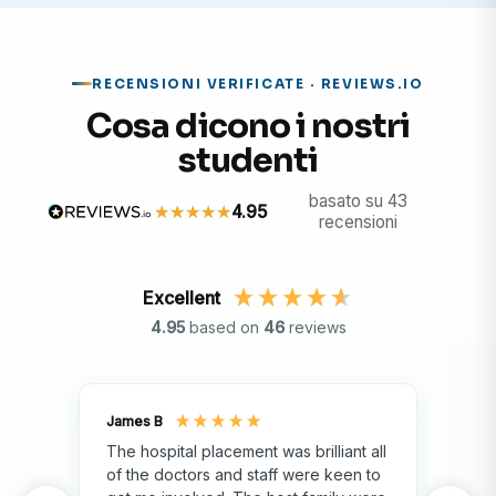
RECENSIONI VERIFICATE · REVIEWS.IO
Cosa dicono i nostri
studenti
basato su 43
4.95
recensioni
Excellent
4.95
based on
46
reviews
James B
Isla
The hospital placement was brilliant all
The
of the doctors and staff were keen to
fami