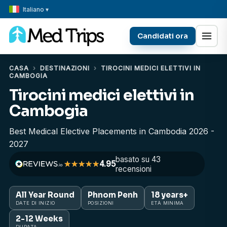
Italiano ▾
Candidati ora
CASA
›
DESTINAZIONI
›
TIROCINI MEDICI ELETTIVI IN
CAMBOGIA
Tirocini medici elettivi in
Cambogia
Best Medical Elective Placements in Cambodia 2026 -
2027
basato su 43
4.95
recensioni
All Year Round
Phnom Penh
18 years+
DATE DI INIZIO
POSIZIONI
ETÀ MINIMA
2-12 Weeks
DURATA