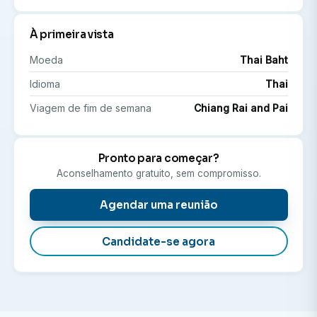
Neurocirurgia
Ortopedia
À primeira vista
Odontologia
Moeda
Thai Baht
Medicina Interna e muito mais
Idioma
Thai
Você terá a oportunidade de conhecer as modernas
Viagem de fim de semana
Chiang Rai and Pai
instalações de saúde da Tailândia, observar como
médicos e enfermeiros interagem com os pacientes e
Pronto para começar?
compreender a estrutura do atendimento hospitalar
Aconselhamento gratuito, sem compromisso.
nesta parte da Ásia.
Agendar uma reunião
Observação: Esta é uma disciplina eletiva baseada
exclusivamente em observação. Não é permitido o
Candidate-se agora
atendimento direto ao paciente ou trabalho clínico
prático.
Por que escolher um estágio eletivo em Medicina na