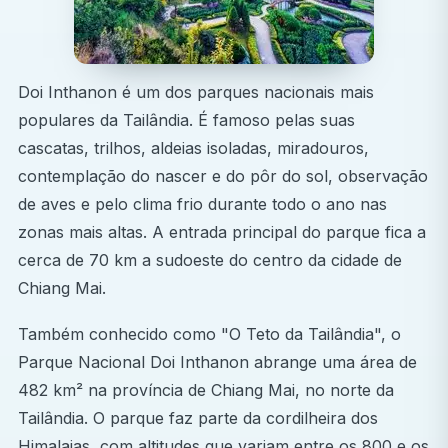
Construa ligações significativas com profissionais
da área médica e outros estagiários de todo o
mundo.
Doi Inthanon é um dos parques nacionais mais
Experiência Cultural Imersiva
populares da Tailândia. É famoso pelas suas
Explore os famosos templos de Chiang Mai, os
cascatas, trilhos, aldeias isoladas, miradouros,
vibrantes mercados noturnos, a cozinha tradicional
contemplação do nascer e do pôr do sol, observação
tailandesa e as montanhas circundantes. A cidade é
de aves e pelo clima frio durante todo o ano nas
uma combinação perfeita de tranquilidade e
zonas mais altas. A entrada principal do parque fica a
aventura.
cerca de 70 km a sudoeste do centro da cidade de
Exploração de fim de semana
Chiang Mai.
Durante o tempo livre, faça trilhos nas montanhas,
Também conhecido como "O Teto da Tailândia", o
visite santuários de elefantes ou viaje até às ilhas
Parque Nacional Doi Inthanon abrange uma área de
tropicais da Tailândia para um descanso relaxante.
482 km² na província de Chiang Mai, no norte da
Benefícios de carreira
Tailândia. O parque faz parte da cordilheira dos
Enriqueça o seu currículo com uma experiência de
Himalaias, com altitudes que variam entre os 800 e os