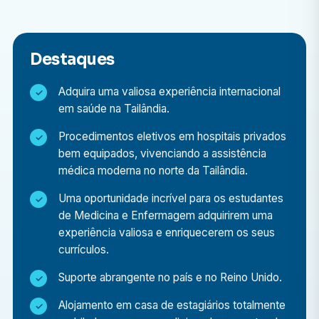
Tailândia?
Participar deste programa em Chiang Mai oferece a
Destaques
combinação perfeita de desenvolvimento de carreira,
descoberta cultural e crescimento pessoal.
Adquira uma valiosa experiência internacional
em saúde na Tailândia.
Exposição médica internacional
Procedimentos eletivos em hospitais privados
Observe o trabalho de médicos e enfermeiros
bem equipados, vivenciando a assistência
tailandeses altamente qualificados em diversos
médica moderna no norte da Tailândia.
departamentos médicos.
Uma oportunidade incrível para os estudantes
Entendendo o sistema de saúde na Tailândia
de Medicina e Enfermagem adquirirem uma
Aprenda como funciona o sistema de saúde em um
experiência valiosa e enriquecerem os seus
país em rápido desenvolvimento, incluindo as
currículos.
diferenças entre os sistemas público e privado.
Suporte abrangente no país e no Reino Unido.
Redes de contatos profissionais
Construa conexões significativas com profissionais
Alojamento em casa de estagiários totalmente