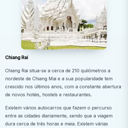
Cirurgia geral
Neurocirurgia
Ortopedia
Odontologia
Medicina Interna e muito mais
Terá a oportunidade de conhecer as modernas
Chiang Rai
instalações de saúde da Tailândia, observar como os
médicos e enfermeiros interagem com os pacientes e
Chiang Rai situa-se a cerca de 210 quilómetros a
compreender a estrutura dos cuidados hospitalares
nordeste de Chiang Mai e a sua popularidade tem
nesta zona da Ásia.
crescido nos últimos anos, com a constante abertura
de novos hotéis, hostels e restaurantes.
Observação: Esta é uma disciplina optativa baseada
exclusivamente na observação. Não é permitido o
Existem vários autocarros que fazem o percurso
atendimento direto ao doente nem o trabalho clínico
entre as cidades diariamente, sendo que a viagem
prático.
dura cerca de três horas e meia. Existem várias