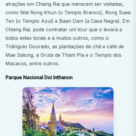
atrações em Chiang Rai que merecem ser visitadas,
Porquê escolher um estágio eletivo em Medicina na
como Wat Rong Khun (o Templo Branco), Rong Suea
Tailândia?
Ten (o Templo Azul) e Baan Dam (a Casa Negra). Em
Chiang Rai, pode contratar um tour que o levará a
Participar neste programa em Chiang Mai oferece a
todos estes locais e a muitos outros, como o
combinação perfeita de desenvolvimento de carreira,
Triângulo Dourado, as plantações de chá e café de
descoberta cultural e crescimento pessoal.
Mae Salong, a Gruta de Tham Pla e o Templo dos
Exposição médica internacional
Macacos, entre outros.
Observe o trabalho de médicos e enfermeiros
Parque Nacional Doi Inthanon
tailandeses altamente qualificados em diversos
departamentos médicos.
Compreender o sistema de saúde na Tailândia
Saiba como funciona o sistema de saúde num país
em rápido desenvolvimento, incluindo as
diferenças entre os sistemas público e privado.
Redes de contactos profissionais