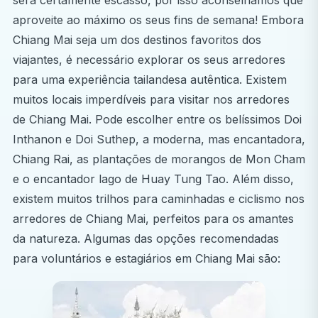
vagas na área médica.
aproveite ao máximo os seus fins de semana! Embora
Chiang Mai seja um dos destinos favoritos dos
Que tipo de trabalho poderei realizar no estágio
viajantes, é necessário explorar os seus arredores
eletivo em Medicina?
para uma experiência tailandesa autêntica. Existem
O estágio eletivo em Medicina na Tailândia é
muitos locais imperdíveis para visitar nos arredores
estritamente baseado na observação, garantindo que
de Chiang Mai. Pode escolher entre os belíssimos Doi
os estudantes se podem concentrar na aprendizagem
Inthanon e Doi Suthep, a moderna, mas encantadora,
acompanhando profissionais de saúde experientes.
Chiang Rai, as plantações de morangos de Mon Cham
e o encantador lago de Huay Tung Tao. Além disso,
Os estudantes são alocados a hospitais privados bem
existem muitos trilhos para caminhadas e ciclismo nos
equipados em Chiang Mai.
arredores de Chiang Mai, perfeitos para os amantes
Dependendo dos interesses, da disponibilidade e do
da natureza. Algumas das opções recomendadas
nível de competências, os estagiários podem solicitar
para voluntários e estagiários em Chiang Mai são:
a observação em departamentos específicos, tais
como: