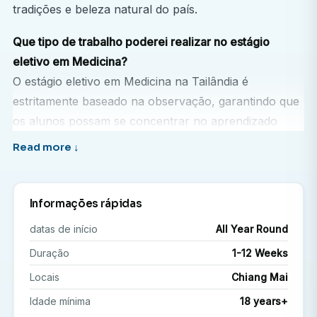
tradições e beleza natural do país.
Que tipo de trabalho poderei realizar no estágio
eletivo em Medicina?
O estágio eletivo em Medicina na Tailândia é
estritamente baseado na observação, garantindo que
os alunos possam se concentrar no aprendizado
acompanhando profissionais de saúde experientes.
Os estudantes são alocados em hospitais privados
bem equipados em Chiang Mai.
Informações rápidas
Dependendo dos interesses, da disponibilidade e do
datas de início
All Year Round
nível de habilidade, os estagiários podem solicitar a
Duração
1-12 Weeks
observação em departamentos específicos, como:
Locais
Chiang Mai
Cirurgia geral
Idade mínima
18 years+