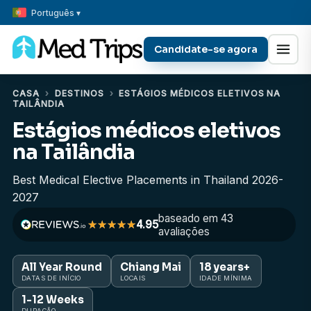
Português ▾
Candidate-se agora
CASA
›
DESTINOS
›
ESTÁGIOS MÉDICOS ELETIVOS NA
TAILÂNDIA
Estágios médicos eletivos
na Tailândia
Best Medical Elective Placements in Thailand 2026-
2027
baseado em 43
4.95
avaliações
All Year Round
Chiang Mai
18 years+
DATAS DE INÍCIO
LOCAIS
IDADE MÍNIMA
1-12 Weeks
DURAÇÃO