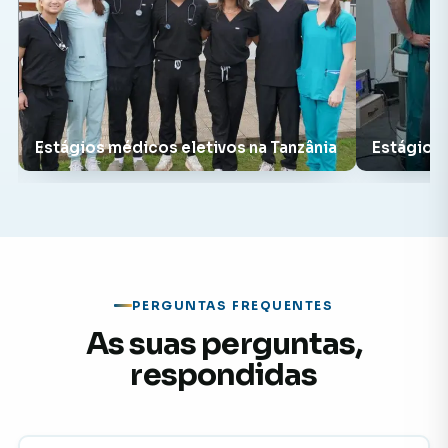
Estágios médicos eletivos na Tanzânia
Estágios 
PERGUNTAS FREQUENTES
As suas perguntas,
respondidas