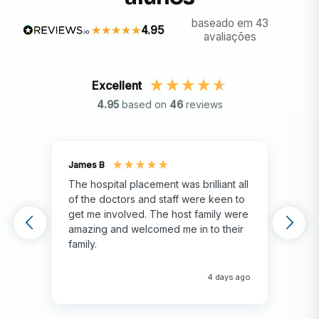
baseado em 43
4.95
avaliações
Excellent
4.95
based on
46
reviews
James B
Isla
The hospital placement was brilliant all
The
of the doctors and staff were keen to
fami
get me involved. The host family were
env
amazing and welcomed me in to their
hos
family.
env
hap
me 
4 days ago