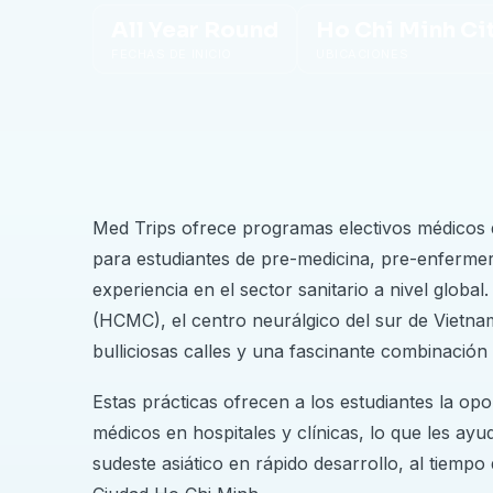
All Year Round
Ho Chi Minh Ci
FECHAS DE INICIO
UBICACIONES
Med Trips ofrece programas electivos médicos 
para estudiantes de pre-medicina, pre-enfermer
experiencia en el sector sanitario a nivel globa
(HCMC), el centro neurálgico del sur de Vietn
bulliciosas calles y una fascinante combinación 
Estas prácticas ofrecen a los estudiantes la o
médicos en hospitales y clínicas, lo que les ay
sudeste asiático en rápido desarrollo, al tiempo