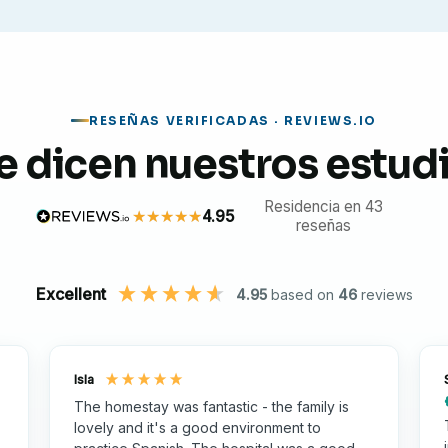
RESEÑAS VERIFICADAS · REVIEWS.IO
bajo diario, obtendrás una sólida comprensión de
e dicen nuestros estud
en entornos urbanos, observarás las interacciones
os médicos únicos del país.
Residencia en 43
4.95
reseñas
Excellent
Vietnam ofrece la combinación ideal de aprendizaje
4.95
based on
46
reviews
onal.
io
Isla
 vietnamitas experimentados en diversas
The homestay was fantastic - the family is
lovely and it's a good environment to