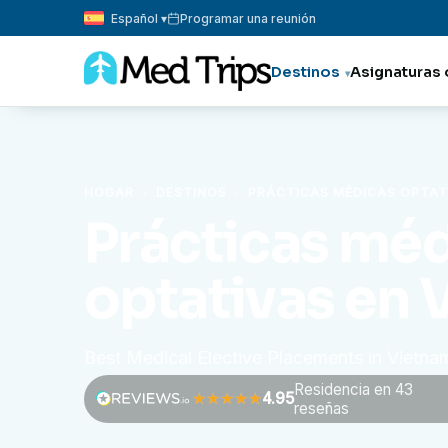
Español ▾
Programar una reunión
Destinos
Asignaturas 
HOGAR
›
DESTINOS
›
PRÁCTICAS MÉDICAS OPTAT
Prácticas mé
optativas en 
Best Medical Elective Placements in Vietn
Residencia en 43
4.95
reseñas