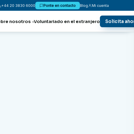
+44 20 3830 6000
Ponte en contacto
Blog
Mi cuenta
Solicita aho
bre nosotros
Voluntariado en el extranjero