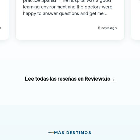
practice Spanish. The hospital was a good
learning environment and the doctors were
 país en desarrollo y compara las prácticas entre
happy to answer questions and get me
involved
o
5 days ago
a atención al paciente y la administración
 de más rápido crecimiento de Asia.
conocida por su comida callejera, su cultura de las
nceses y sus bulliciosos mercados.
Lee todas las reseñas en Reviews.io
→
etnam: navega por el delta del Mekong, relájate en
úneles de Cu Chi.
riencia de prácticas internacionales y desarrolla tu
os multiculturales.
MÁS DESTINOS