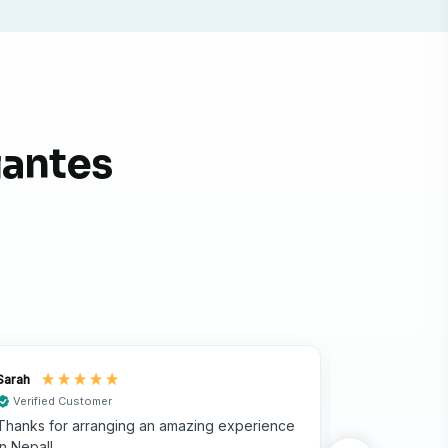
iantes
Sarah
Mounika
Verified Customer
Verified Cu
Thanks for arranging an amazing experience
I did a one 
in Nepal!
a great exp