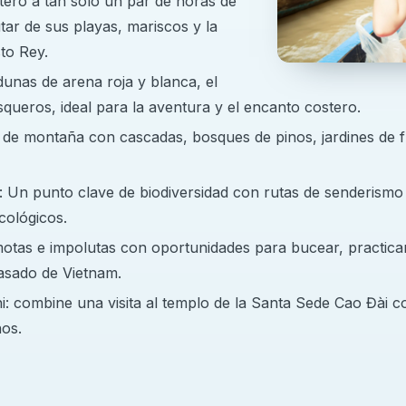
ero a tan solo un par de horas de
rutar de sus playas, mariscos y la
vados y públicos de Ciudad Ho Chi Minh, según la
sto Rey.
unas de arena roja y blanca, el
diferentes departamentos, tales como:
squeros, ideal para la aventura y el encanto costero.
 de montaña con cascadas, bosques de pinos, jardines de fl
: Un punto clave de biodiversidad con rutas de senderismo 
cológicos.
otas e impolutas con oportunidades para bucear, practicar 
pasado de Vietnam.
: combine una visita al templo de la Santa Sede Cao Đài c
os.