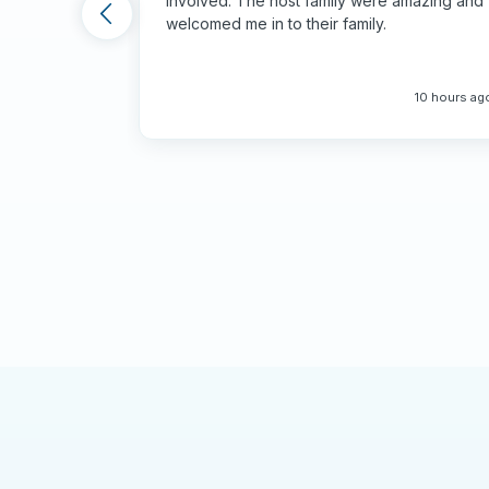
involved. The host family were amazing and
Comprender el sistema vietnamita
welcomed me in to their family.
Aprende cómo funcionan los hospitales en un
los centros privados y públicos.
10 hours ag
Orientación profesional
Observe cómo los equipos médicos gestionan l
hospitalaria en uno de los centros sanitarios
La vida en Ciudad Ho Chi Minh
Descubre la ciudad más dinámica de Vietnam, 
motocicletas, sus monumentos coloniales fra
Viajes de fin de semana
Durante tu tiempo libre, explora el sur de Vi
las playas de Mui Ne o visita los históricos t
Desarrollo profesional
Enriquece tu currículum con una valiosa expe
capacidad de adaptación en entornos sanitari