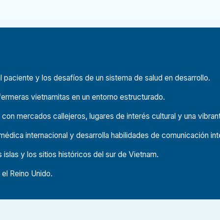
 paciente y los desafíos de un sistema de salud en desarrollo.
bajo diario, obtendrás una sólida comprensión de
en entornos urbanos, observarás las interacciones
rmeras vietnamitas en un entorno estructurado.
os médicos únicos del país.
on mercados callejeros, lugares de interés cultural y una vibran
édica internacional y desarrolla habilidades de comunicación inte
Vietnam ofrece la combinación ideal de aprendizaje
 islas y los sitios históricos del sur de Vietnam.
onal.
 el Reino Unido.
io
 vietnamitas experimentados en diversas