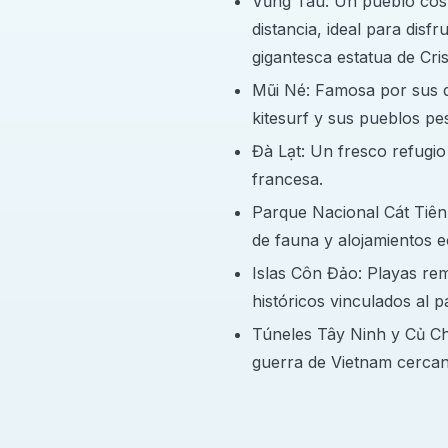
Vũng Tàu: Un pueblo cost
distancia, ideal para disf
Los estudiantes son asignados a hospitales pri
gigantesca estatua de Cri
disponibilidad.
Mũi Né: Famosa por sus d
Los estudiantes pueden solicitar rotaciones en 
kitesurf y sus pueblos pe
Đà Lạt: Un fresco refugio
Medicina general
francesa.
Pediatría
Parque Nacional Cát Tiên
Cirugía
de fauna y alojamientos e
Obstetricia y Ginecología
Islas Côn Đảo: Playas rem
Urgencias y UCI
históricos vinculados al 
departamento de otorrinolaringología
Túneles Tây Ninh y Củ Chi
departamento de medicina de urgencias
guerra de Vietnam cercan
Departamento de Cardiología
Departamento de gastroenterología