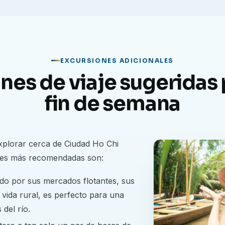
 país en desarrollo y compara las prácticas entre
EXCURSIONES ADICIONALES
a atención al paciente y la administración
es de viaje sugeridas 
 de más rápido crecimiento de Asia.
fin de semana
conocida por su comida callejera, su cultura de las
nceses y sus bulliciosos mercados.
plorar cerca de Ciudad Ho Chi
nes más recomendadas son:
etnam: navega por el delta del Mekong, relájate en
úneles de Cu Chi.
do por sus mercados flotantes, sus
vida rural, es perfecto para una
riencia de prácticas internacionales y desarrolla tu
 del río.
os multiculturales.