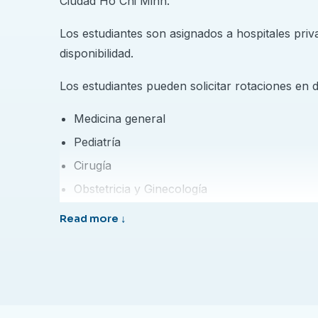
Ciudad Ho Chi Minh.
Los estudiantes son asignados a hospitales pri
disponibilidad.
Los estudiantes pueden solicitar rotaciones en 
Medicina general
Pediatría
Cirugía
Obstetricia y Ginecología
Urgencias y UCI
departamento de otorrinolaringología
departamento de medicina de urgencias
Departamento de Cardiología
Departamento de gastroenterología