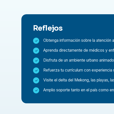
departamento de infecciones internas
Departamento de Medicina Tradicional
Farmacia
Reflejos
Laboratorio
Obtenga información sobre la atención al
Al acompañar a médicos y enfermeras en su tra
cómo funciona el sistema de salud de Vietnam 
Aprenda directamente de médicos y enfe
con los pacientes y aprenderás sobre los desafí
Disfruta de un ambiente urbano animado c
¿Por qué elegir una rotación clínica en Vietnam?
Refuerza tu currículum con experiencia m
Realizar una estancia de prácticas médicas en 
Visite el delta del Mekong, las playas, las
médico, exploración cultural y crecimiento pers
Amplio soporte tanto en el país como en
Experiencia internacional en el sector sanitar
Observar el trabajo de médicos y enfermeras
especialidades.